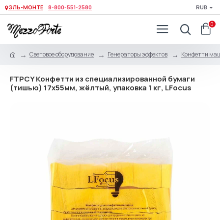
ЭЛЬ-МОНТЕ
8-800-551-2580
RUB
0
Световое оборудование
Генераторы эффектов
Конфетти ма
FTPCY Конфетти из специализированной бумаги
(тишью) 17х55мм, жёлтый, упаковка 1 кг, LFocus