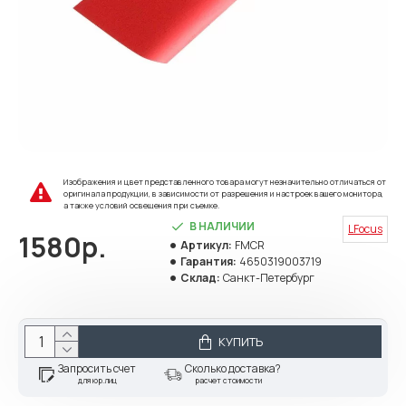
Изображения и цвет представленного товара могут незначительно отличаться от
оригинала продукции, в зависимости от разрешения и настроек вашего монитора,
а также условий освещения при съемке.
В НАЛИЧИИ
LFocus
1580р.
Артикул:
FMCR
Гарантия:
4650319003719
Склад:
Санкт-Петербург
КУПИТЬ
Запросить счет
Сколько доставка?
для юр.лиц
расчет стоимости