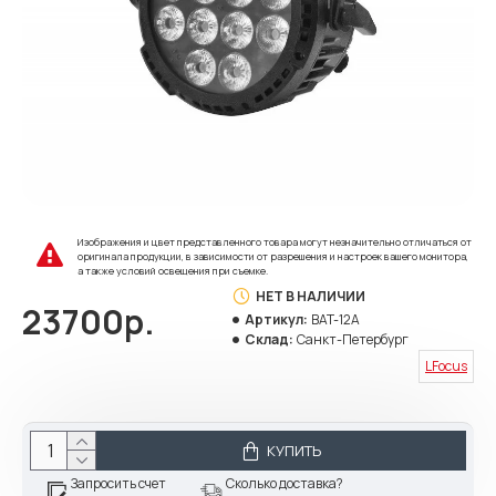
Изображения и цвет представленного товара могут незначительно отличаться от
оригинала продукции, в зависимости от разрешения и настроек вашего монитора,
а также условий освещения при съемке.
НЕТ В НАЛИЧИИ
23700р.
Артикул:
BAT-12A
Склад:
Санкт-Петербург
LFocus
КУПИТЬ
Запросить счет
Сколько доставка?