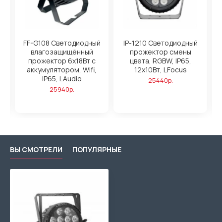
ый
FF-G108 Светодиодный
IP-1210 Светодиодный
влагозащищённый
прожектор смены
o
прожектор 6х18Вт с
цвета, RGBW, IP65,
аккумулятором, Wifi,
12х10Вт, LFocus
IP65, LAudio
25440р.
25940р.
ВЫ СМОТРЕЛИ
ПОПУЛЯРНЫЕ