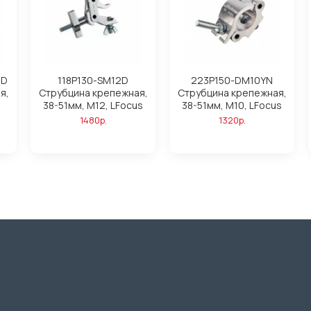
3D
118P130-SM12D
223P150-DM10YN
я,
Струбцина крепежная,
Струбцина крепежная,
38-51мм, М12, LFocus
38-51мм, М10, LFocus
1480р.
1320р.