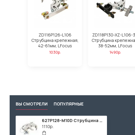
ZD116P126-L106
ZD118P130-XZ-L106-
Струбцина крепежная,
Струбцина крепежна
42-61мм, LFocus
38-52мм, LFocus
1030р.
1490р.
ВЫ СМОТРЕЛИ
ПОПУЛЯРНЫЕ
627P128-M10D Струбцина крепежная, 49-51мм, М10, LFocus
1110р.