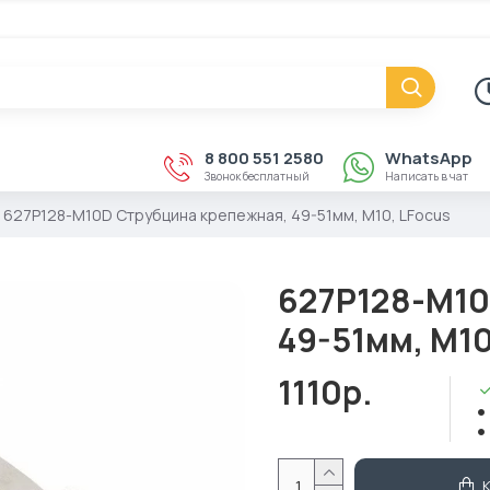
8 800 551 2580
WhatsApp
Звонок бесплатный
Написать в чат
627P128-M10D Струбцина крепежная, 49-51мм, М10, LFocus
627P128-M10
49-51мм, М10
1110р.