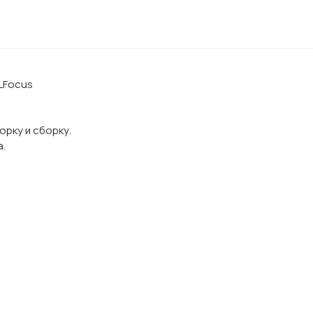
 LFocus
рку и сборку.
а.