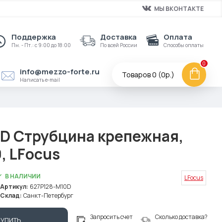
МЫ ВКОНТАКТЕ
Поддержка
Доставка
Оплата
Пн. - Пт.: с 9:00 до 18:00
По всей России
Способы оплаты
0
info@mezzo-forte.ru
Товаров 0 (0р.)
Написать e-mail
D Струбцина крепежная,
, LFocus
В НАЛИЧИИ
LFocus
Артикул:
627P128-M10D
Склад:
Санкт-Петербург
Запросить счет
Сколько доставка?
КУПИТЬ