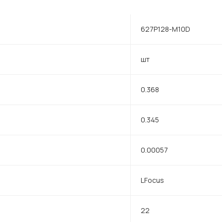
627P128-M10D
шт
0.368
0.345
0.00057
LFocus
22