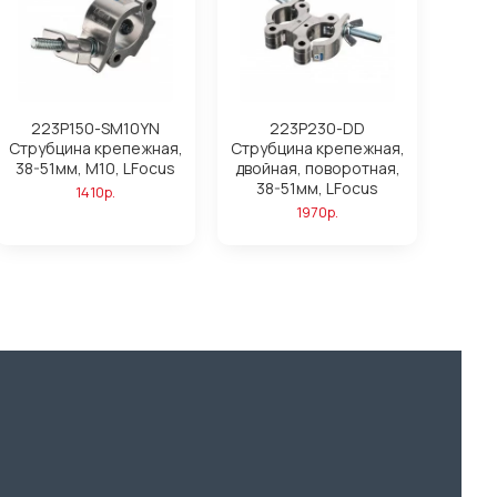
223P150-SM10YN
223P230-DD
Струбцина крепежная,
Струбцина крепежная,
38-51мм, М10, LFocus
двойная, поворотная,
38-51мм, LFocus
1410р.
1970р.