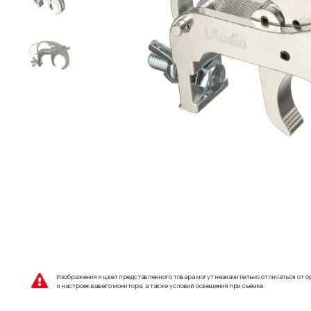
Изображения и цвет представленного товара могут незначительно отличаться от о
и настроек вашего монитора, а также условий освещения при съемке.