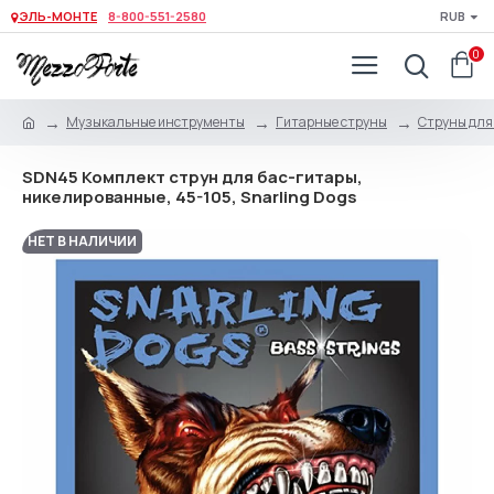
ЭЛЬ-МОНТЕ
8-800-551-2580
RUB
0
Музыкальные инструменты
Гитарные струны
Струны для
SDN45 Комплект струн для бас-гитары,
никелированные, 45-105, Snarling Dogs
НЕТ В НАЛИЧИИ