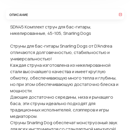
ОПИСАНИЕ
SDN45 Комплект струн для бас-гитары,
никелированные, 45-105, Snarling Dogs
Струны для бас-гитары Snarling Dogs от D'Andrea
отличаются долговечностью, стабильностью и
универсальностью!
Каждая струна изготовлена из никелированной
стали высочайшего качества и имеет круглую
обмотку, обеспечивающую много тепла и глубины,
но при этом обеспечивающую достаточно блеска и
мощности.
Дающие достаточно середины, низа и рычащего
баса, эти струны идеально подходят для
традиционных исполнителей, слэпперов и игры
медиатором.
Струны Snarling Dog обеспечат монструозный звук
для всех инструментов со стандартной мензурой!