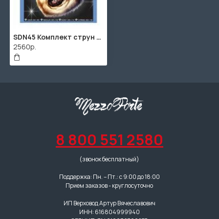
SDN45 Комплект струн для бас-гитары, никелированные, 45-105, Snarling Dogs
2560р.
8 800 551 2580
(звонок бесплатный)
Поддержка: Пн. – Пт.: с 9:00 до 18:00
Прием заказов - круглосуточно
ИП Верховод Артур Вячеславович
ИНН: 616804999940