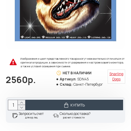
Изображения и цвет представленного товара могут незначительно отличаться от
оригинала продукции, в зависимости от разрешения и настроек вашего монитора,
а также условий освещения при съемке.
НЕТ В НАЛИЧИИ
Snarling
2560р.
Артикул:
SDN45
Dogs
Склад:
Санкт-Петербург
КУПИТЬ
Запросить счет
Сколько доставка?
для юр.лиц
расчет стоимости