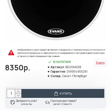
Изображения и цвет представленного товара могут незначительно отличаться от
оригинала продукции, в зависимости от разрешения и настроек вашего монитора,
а также условий освещения при съемке.
В НАЛИЧИИ
Evans
8350р.
Артикул:
BD20MX2B
Гарантия:
019954955281
Склад:
Санкт-Петербург
КУПИТЬ
Запросить счет
Сколько доставка?
для юр.лиц
расчет стоимости