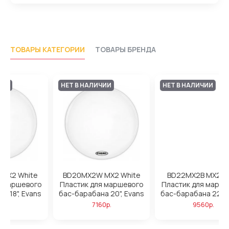
ТОВАРЫ КАТЕГОРИИ
ТОВАРЫ БРЕНДА
ИИ
НЕТ В НАЛИЧИИ
НЕТ В НАЛИЧИИ
X2 White
BD22MX2B MX2 Black
BD24MX1W MX1 Whi
 маршевого
Пластик для маршевого
Пластик для маршев
20", Evans
бас-барабана 22", Evans
бас-барабана 24", E
р.
9560р.
6470р.