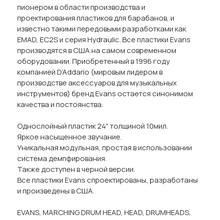
пионером в области производства и
проектирования пластиков для барабанов, и
известно такими передовыми разработками как
EMAD, EC2S и серия Hydraulic. Все пластики Evans
производятся в США на самом современном
оборудовании. Приобретенный в 1996 году
компанией D’Addario (мировым лидером в
производстве аксессуаров для музыкальных
инструментов) бренд Evans остается синонимом
качества и постоянства.
Однослойный пластик 24" толщиной 10мил.
Яркое насыщенное звучание.
Уникальная модульная, простая в использовании
система демпфирования.
Также доступен в черной версии.
Все пластики Evans спроектированы, разработаны
и произведены в США.
EVANS, MARCHING DRUM HEAD, HEAD, DRUMHEADS,