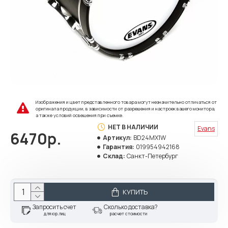
Изображения и цвет представленного товара могут незначительно отличаться от
оригинала продукции, в зависимости от разрешения и настроек вашего монитора,
а также условий освещения при съемке.
НЕТ В НАЛИЧИИ
Evans
6470р.
Артикул:
BD24MX1W
Гарантия:
019954942168
Склад:
Санкт-Петербург
КУПИТЬ
Запросить счет
Сколько доставка?
для юр.лиц
расчет стоимости