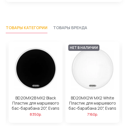
ТОВАРЫ КАТЕГОРИИ
ТОВАРЫ БРЕНДА
НЕТ В НАЛИЧИИ
BD20MX2B MX2 Black
BD20MX2W MX2 White
о
Пластик для маршевого
Пластик для маршевого
s
бас-барабана 20", Evans
бас-барабана 20", Evans
б
8350р.
7160р.