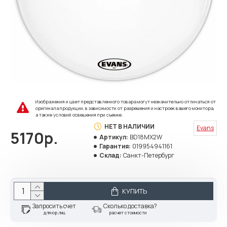
Изображения и цвет представленного товара могут незначительно отличаться от
оригинала продукции, в зависимости от разрешения и настроек вашего монитора,
а также условий освещения при съемке.
НЕТ В НАЛИЧИИ
Evans
5170р.
Артикул:
BD18MX2W
Гарантия:
019954941161
Склад:
Санкт-Петербург
КУПИТЬ
Запросить счет
Сколько доставка?
для юр.лиц
расчет стоимости