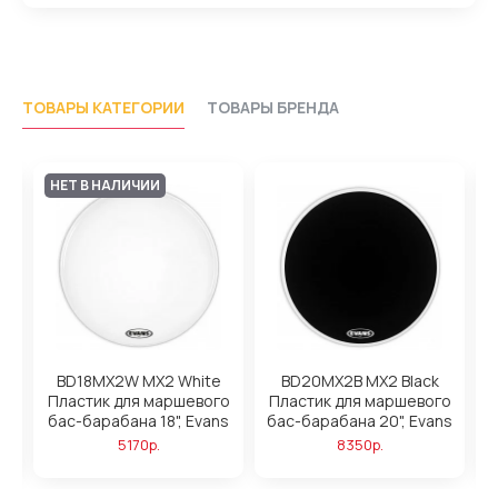
ТОВАРЫ КАТЕГОРИИ
ТОВАРЫ БРЕНДА
НЕТ В НАЛИЧИИ
BD18MX2W MX2 White
BD20MX2B MX2 Black
о
Пластик для маршевого
Пластик для маршевого
s
бас-барабана 18", Evans
бас-барабана 20", Evans
б
5170р.
8350р.