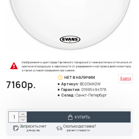
Изображения и цвет представленного товара могут незначительно отличаться от
оригинала продукции, в зависимости от разрешения и настроек вашего монитора,
а также условий освещения при съемке.
НЕТ В НАЛИЧИИ
Evans
7160р.
Артикул:
BD20MX2W
Гарантия:
019954941178
Склад:
Санкт-Петербург
КУПИТЬ
Запросить счет
Сколько доставка?
для юр.лиц
расчет стоимости