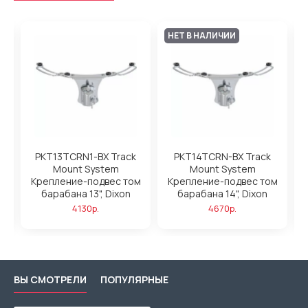
НЕТ В НАЛИЧИИ
PKT13TCRN1-BX Track
PKT14TCRN-BX Track
Mount System
Mount System
м
Крепление-подвес том
Крепление-подвес том
барабана 13", Dixon
барабана 14", Dixon
4130р.
4670р.
ВЫ СМОТРЕЛИ
ПОПУЛЯРНЫЕ