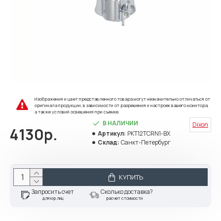
Изображения и цвет представленного товара могут незначительно отличаться от
оригинала продукции, в зависимости от разрешения и настроек вашего монитора,
а также условий освещения при съемке.
В НАЛИЧИИ
Dixon
4130р.
Артикул:
PKT12TCRN1-BX
Склад:
Санкт-Петербург
КУПИТЬ
Запросить счет
Сколько доставка?
для юр.лиц
расчет стоимости