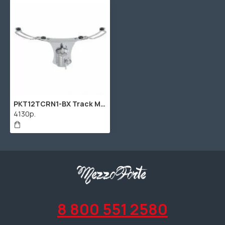
PKT12TCRN1-BX Track Mount System Крепление-подвес том барабана 12", Dixon
4130р.
8 800 551 2580