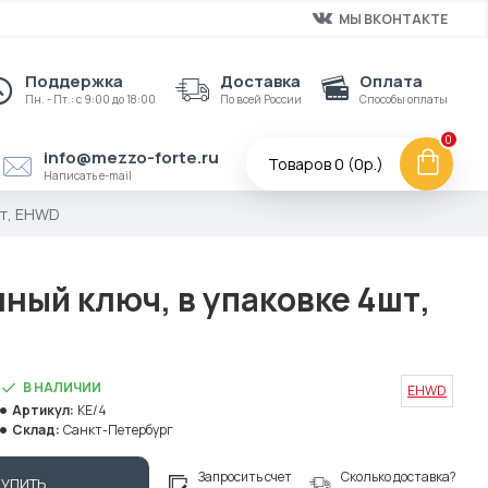
МЫ ВКОНТАКТЕ
Поддержка
Доставка
Оплата
Пн. - Пт.: с 9:00 до 18:00
По всей России
Способы оплаты
0
info@mezzo-forte.ru
Товаров 0 (0р.)
Написать e-mail
шт, EHWD
ный ключ, в упаковке 4шт,
В НАЛИЧИИ
EHWD
Артикул:
KE/4
Склад:
Санкт-Петербург
Запросить счет
Сколько доставка?
КУПИТЬ