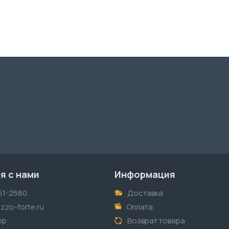
я с нами
Информация
51-2580
Доставка
zzo-forte.ru
Оплата
pp
Возврат товара