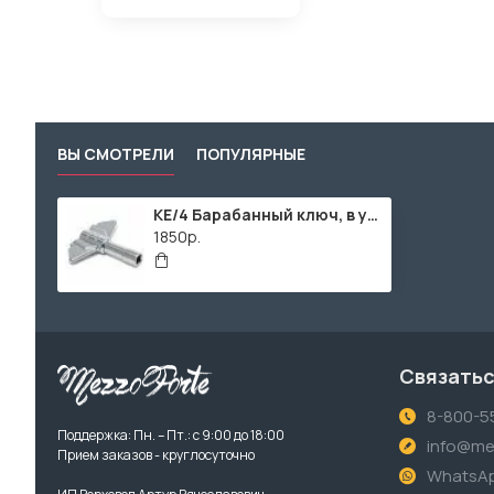
ВЫ СМОТРЕЛИ
ПОПУЛЯРНЫЕ
KE/4 Барабанный ключ, в упаковке 4шт, EHWD
1850р.
Связатьс
8-800-5
Поддержка: Пн. – Пт.: с 9:00 до 18:00
info@me
Прием заказов - круглосуточно
WhatsA