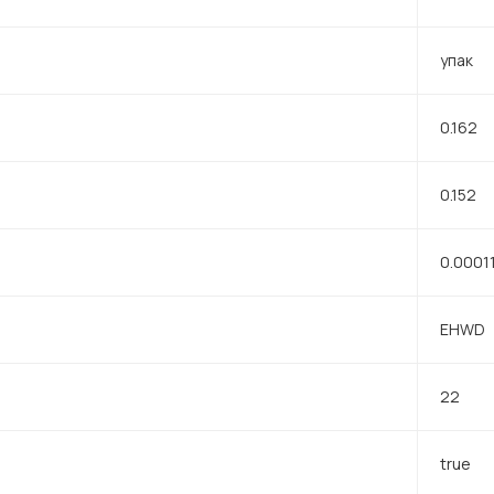
упак
0.162
0.152
0.0001
EHWD
22
true