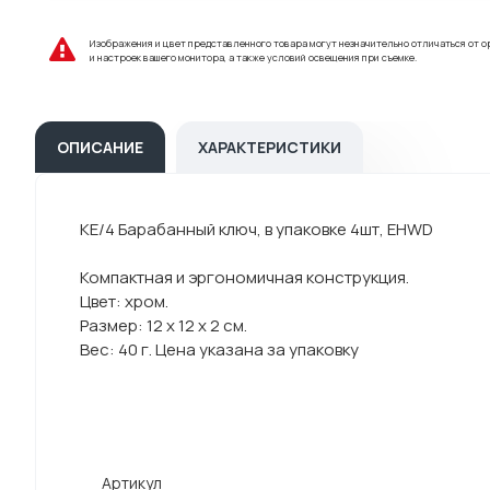
Изображения и цвет представленного товара могут незначительно отличаться от о
и настроек вашего монитора, а также условий освещения при съемке.
ОПИСАНИЕ
ХАРАКТЕРИСТИКИ
KE/4 Барабанный ключ, в упаковке 4шт, EHWD
Компактная и эргономичная конструкция.
Цвет: хром.
Размер: 12 х 12 х 2 см.
Вес: 40 г. Цена указана за упаковку
Артикул