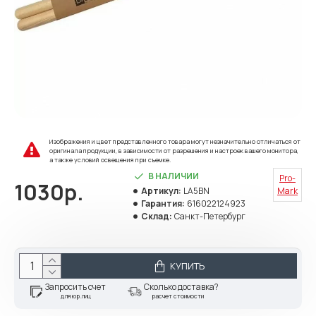
Изображения и цвет представленного товара могут незначительно отличаться от
оригинала продукции, в зависимости от разрешения и настроек вашего монитора,
а также условий освещения при съемке.
В НАЛИЧИИ
Pro-
1030р.
Артикул:
LA5BN
Mark
Гарантия:
616022124923
Склад:
Санкт-Петербург
КУПИТЬ
Запросить счет
Сколько доставка?
для юр.лиц
расчет стоимости