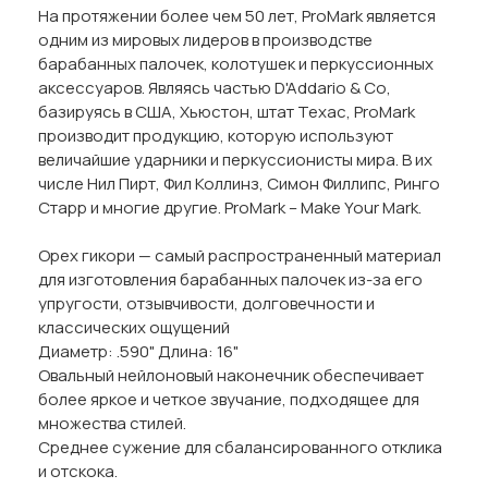
На протяжении более чем 50 лет, ProMark является
одним из мировых лидеров в производстве
барабанных палочек, колотушек и перкуссионных
аксессуаров. Являясь частью D'Addario & Co,
базируясь в США, Хьюстон, штат Техас, ProMark
производит продукцию, которую используют
величайшие ударники и перкуссионисты мира. В их
числе Нил Пирт, Фил Коллинз, Симон Филлипс, Ринго
Старр и многие другие. ProMark – Make Your Mark.
Орех гикори — самый распространенный материал
для изготовления барабанных палочек из-за его
упругости, отзывчивости, долговечности и
классических ощущений
Диаметр: .590" Длина: 16"
Овальный нейлоновый наконечник обеспечивает
более яркое и четкое звучание, подходящее для
множества стилей.
Среднее сужение для сбалансированного отклика
и отскока.