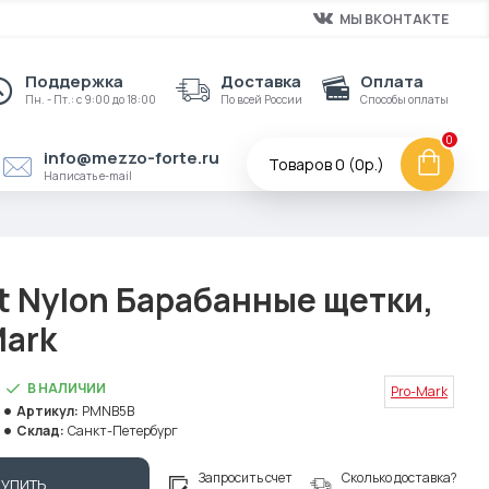
МЫ ВКОНТАКТЕ
Поддержка
Доставка
Оплата
Пн. - Пт.: с 9:00 до 18:00
По всей России
Способы оплаты
0
info@mezzo-forte.ru
Товаров 0 (0р.)
Написать e-mail
t Nylon Барабанные щетки,
Mark
В НАЛИЧИИ
Pro-Mark
Артикул:
PMNB5B
Склад:
Санкт-Петербург
Запросить счет
Сколько доставка?
КУПИТЬ