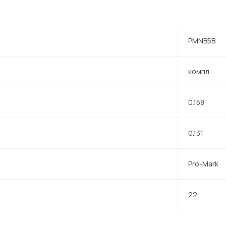
PMNB5B
компл
0.158
0.131
Pro-Mark
22