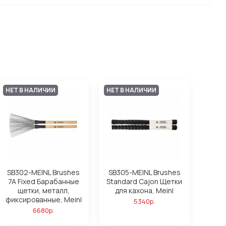
НЕТ В НАЛИЧИИ
НЕТ В НАЛИЧИИ
SB302-MEINL Brushes
SB305-MEINL Brushes
7A Fixed Барабанные
Standard Cajon Щетки
щетки, металл,
для кахона, Meinl
фиксированные, Meinl
5340р.
6680р.