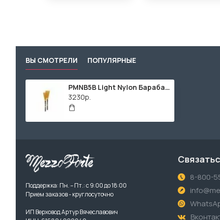
ВЫ СМОТРЕЛИ
ПОПУЛЯРНЫЕ
PMNB5B Light Nylon Барабанные щетки, нейлон, ProMark
3230р.
Связатьс
8-800-5
Поддержка: Пн. – Пт.: с 9:00 до 18:00
info@me
Прием заказов - круглосуточно
WhatsA
ИП Верховод Артур Вячеславович
Вконтак