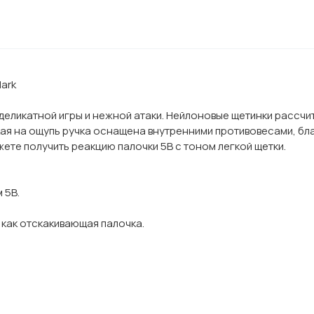
Mark
ля деликатной игры и нежной атаки. Нейлоновые щетинки расс
кая на ощупь ручка оснащена внутренними противовесами, б
ете получить реакцию палочки 5B с тоном легкой щетки.
 5B.
 как отскакивающая палочка.