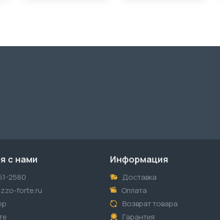
я с нами
Информация
51-2580
Доставка
zzo-forte.ru
Оплата
pp
Возврат товара
те
Гарантия