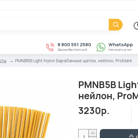
8 800 551 2580
WhatsApp
Звонок бесплатный
Написать в чат
юты
PMNB5B Light Nylon Барабанные щетки, нейлон, ProMark
PMNB5B Ligh
нейлон, Pro
3230р.