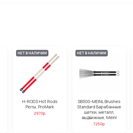
НЕТ В НАЛИЧИИ
НЕТ В НАЛИЧИИ
H-RODS Hot Rods
SB300-MEINL Brushes
Рюты, ProMark
Standard Барабанные
щетки, металл,
2970р.
выдвижные, Meinl
7250р.