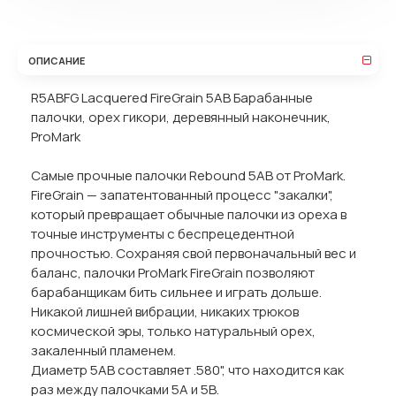
ОПИСАНИЕ
R5ABFG Lacquered FireGrain 5AB Барабанные
палочки, орех гикори, деревянный наконечник,
ProMark
Самые прочные палочки Rebound 5AB от ProMark.
FireGrain — запатентованный процесс "закалки",
который превращает обычные палочки из ореха в
точные инструменты с беспрецедентной
прочностью. Сохраняя свой первоначальный вес и
баланс, палочки ProMark FireGrain позволяют
барабанщикам бить сильнее и играть дольше.
Никакой лишней вибрации, никаких трюков
космической эры, только натуральный орех,
закаленный пламенем.
Диаметр 5AB составляет .580", что находится как
раз между палочками 5A и 5B.