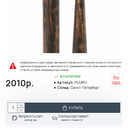
Изображения и цвет представленного товара могут незначительно отличаться от
оригинала продукции, в зависимости от разрешения и настроек вашего монитора,
а также условий освещения при съемке.
В НАЛИЧИИ
Pro-
2010р.
Артикул:
R5ABFG
Mark
Склад:
Санкт-Петербург
КУПИТЬ
Запросить счет
Сколько доставка?
для юр.лиц
расчет стоимости