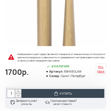
Изображения и цвет представленного товара могут незначительно отличаться от
оригинала продукции, в зависимости от разрешения и настроек вашего монитора,
а также условий освещения при съемке.
В НАЛИЧИИ
Pro-
1700р.
Артикул:
RBH580LAW
Mark
Склад:
Санкт-Петербург
КУПИТЬ
Запросить счет
Сколько доставка?
для юр.лиц
расчет стоимости