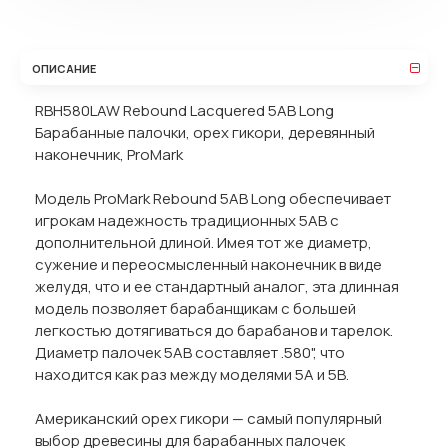
ОПИСАНИЕ
RBH580LAW Rebound Lacquered 5AB Long
Барабанные палочки, орех гикори, деревянный
наконечник, ProMark
Модель ProMark Rebound 5AB Long обеспечивает
игрокам надежность традиционных 5AB с
дополнительной длиной. Имея тот же диаметр,
сужение и переосмысленный наконечник в виде
желудя, что и ее стандартный аналог, эта длинная
модель позволяет барабанщикам с большей
легкостью дотягиваться до барабанов и тарелок.
Диаметр палочек 5AB составляет .580", что
находится как раз между моделями 5A и 5B.
Американский орех гикори — самый популярный
выбор древесины для барабанных палочек