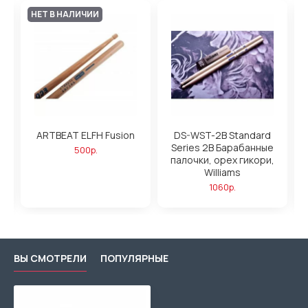
НЕТ В НАЛИЧИИ
ARTBEAT ELFH Fusion
DS-WST-2B Standard
а,
Series 2B Барабанные
500р.
палочки, орех гикори,
Williams
1060р.
ВЫ СМОТРЕЛИ
ПОПУЛЯРНЫЕ