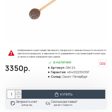
Изображения и цвет представленного товара могут незначительно отличаться от
оригинала продукции, в зависимости от разрешения и настроек вашего монитора,
а также условий освещения при съемке.
В НАЛИЧИИ
Grig
3350р.
Артикул:
GM-24
Гарантия:
4640122150397
Склад:
Санкт-Петербург
КУПИТЬ
Запросить счет
Сколько доставка?
для юр.лиц
расчет стоимости