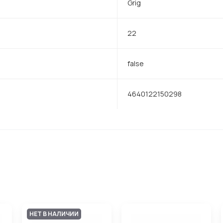
Grig
22
false
4640122150298
НЕТ В НАЛИЧИИ