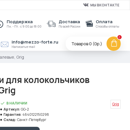
МЫ ВКОНТАКТЕ
Поддержка
Доставка
Оплата
Пн. - Пт.: с 9:00 до 18:00
По всей России
Способы оплаты
0
info@mezzo-forte.ru
Товаров 0 (0р.)
Написать e-mail
алевые, Grig
и для колокольчиков
Grig
В НАЛИЧИИ
Grig
Артикул:
GG-2
Гарантия:
4640122150298
Склад:
Санкт-Петербург