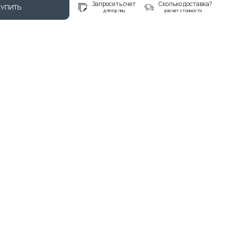
Запросить счет
Сколько доставка?
КУПИТЬ
для юр.лиц
расчет стоимости