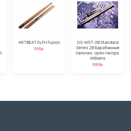
ARTBEAT ELFH Fusion
DS-WST-2B Standard
Series 2B Барабанные
500р.
й
палочки, орех гикори,
Williams
1060р.