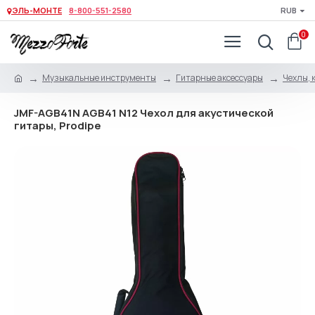
ЭЛЬ-МОНТЕ
8-800-551-2580
RUB
0
Музыкальные инструменты
Гитарные аксессуары
Чехлы, 
JMF-AGB41N AGB41 N12 Чехол для акустической
гитары, Prodipe