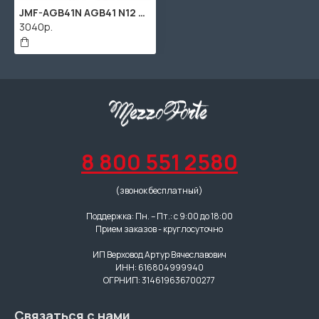
JMF-AGB41N AGB41 N12 Чехол для акустической гитары, Prodipe
3040р.
8 800 551 2580
(звонок бесплатный)
Поддержка: Пн. – Пт.: с 9:00 до 18:00
Прием заказов - круглосуточно
ИП Верховод Артур Вячеславович
ИНН: 616804999940
ОГРНИП: 314619636700277
Связаться с нами