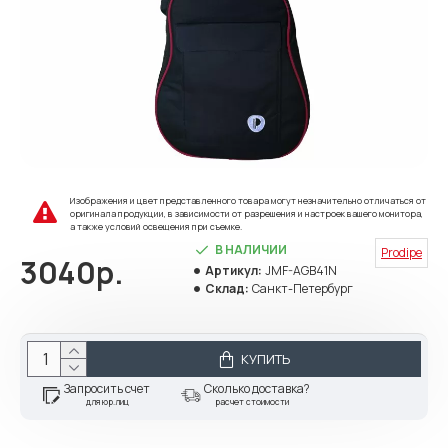
Изображения и цвет представленного товара могут незначительно отличаться от
оригинала продукции, в зависимости от разрешения и настроек вашего монитора,
а также условий освещения при съемке.
В НАЛИЧИИ
Prodipe
3040р.
Артикул:
JMF-AGB41N
Склад:
Санкт-Петербург
КУПИТЬ
Запросить счет
Сколько доставка?
для юр.лиц
расчет стоимости