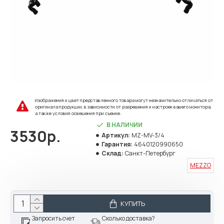
Изображения и цвет представленного товара могут незначительно отличаться от
оригинала продукции, в зависимости от разрешения и настроек вашего монитора,
а также условий освещения при съемке.
В НАЛИЧИИ
3530р.
Артикул:
MZ-MV-3/4
Гарантия:
4640120990650
Склад:
Санкт-Петербург
MEZZO
КУПИТЬ
Запросить счет
Сколько доставка?