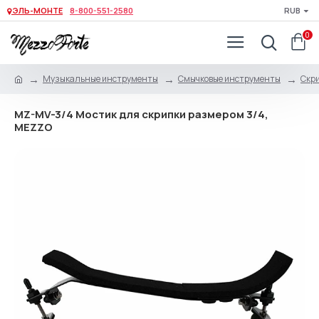
ЭЛЬ-МОНТЕ
8-800-551-2580
RUB
0
Музыкальные инструменты
Смычковые инструменты
Скри
MZ-MV-3/4 Мостик для скрипки размером 3/4,
MEZZO