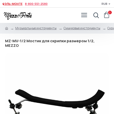
ЭЛЬ-МОНТЕ
8-800-551-2580
RUB
0
Музыкальные инструменты
Смычковые инструменты
Скри
MZ-MV-1/2 Мостик для скрипки размером 1/2,
MEZZO