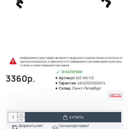
Изображения и цвет представленного товара могут незначительно отличаться от
оригинала продукции, в зависимости от разрешения и настроек вашего монитора,
а также условий освещения при съемке.
В НАЛИЧИИ
3360р.
Артикул:
MZ-MV-1/2
Гарантия:
4640120990674
Склад:
Санкт-Петербург
MEZZO
КУПИТЬ
Запросить счет
Сколько доставка?