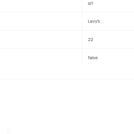
шт
Levy's
22
false