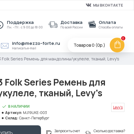
МЫ ВКОНТАКТЕ
Поддержка
Доставка
Оплата
Пн. - Пт.: с 9:00 до 18:00
По всей России
Способы оплаты
0
info@mezzo-forte.ru
Товаров 0 (0р.)
Написать e-mail
Folk Series Ремень для мандолины/укулеле, тканый, Levy's
Folk Series Ремень для
кулеле, тканый, Levy's
В НАЛИЧИИ
Levy's
Артикул:
MJ19UKE-003
Склад:
Санкт-Петербург
Запросить счет
Сколько доставка?
КУПИТЬ