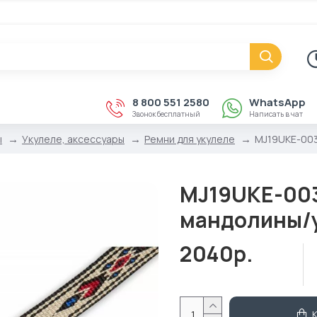
8 800 551 2580
WhatsApp
Звонок бесплатный
Написать в чат
ы
Укулеле, аксессуары
Ремни для укулеле
MJ19UKE-003 
MJ19UKE-003 
мандолины/у
2040р.