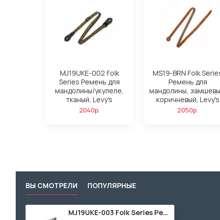
MJ19UKE-002 Folk
MS19-BRN Folk Serie
Series Ремень для
Ремень для
мандолины/укулеле,
мандолины, замшевы
тканый, Levy's
коричневый, Levy's
2040р.
2050р.
ВЫ СМОТРЕЛИ
ПОПУЛЯРНЫЕ
MJ19UKE-003 Folk Series Ремень для мандолины/укулеле, тканый, Levy's