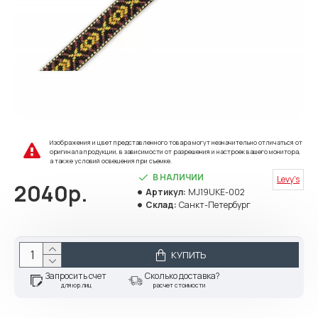
Изображения и цвет представленного товара могут незначительно отличаться от
оригинала продукции, в зависимости от разрешения и настроек вашего монитора,
а также условий освещения при съемке.
В НАЛИЧИИ
Levy's
2040р.
Артикул:
MJ19UKE-002
Склад:
Санкт-Петербург
КУПИТЬ
Запросить счет
Сколько доставка?
для юр.лиц
расчет стоимости