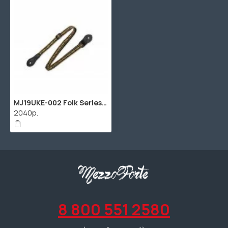
MJ19UKE-002 Folk Series Ремень для мандолины/укулеле, тканый, Levy's
2040р.
8 800 551 2580