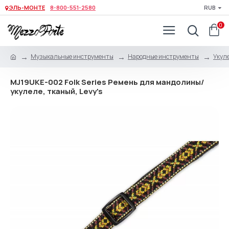
ЭЛЬ-МОНТЕ
8-800-551-2580
RUB
0
Музыкальные инструменты
Народные инструменты
Укуле
MJ19UKE-002 Folk Series Ремень для мандолины/
укулеле, тканый, Levy's