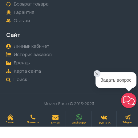
Возврат товара
Гарантия
Отзывы
Сайт
Личный кабинет
История заказов
Бренды
Карта сайта
Поиск
Задать вопрос
Mezzo-Forte © 2013-2023
E-Mail
WhatsApp
Группа VK
В начало
Позвонить
Telegram