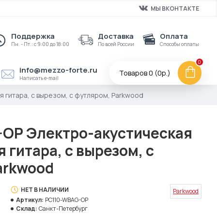
МЫ ВКОНТАКТЕ
Поддержка
Доставка
Оплата
Пн. - Пт.: с 9:00 до 18:00
По всей России
Способы оплаты
0
info@mezzo-forte.ru
Товаров 0 (0р.)
Написать e-mail
 гитара, с вырезом, с футляром, Parkwood
OP Электро-акустическая
 гитара, с вырезом, с
arkwood
НЕТ В НАЛИЧИИ
Parkwood
Артикул:
PC110-WBAG-OP
Склад:
Санкт-Петербург