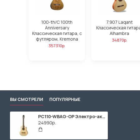
100-th/C 100th
7.907 Laqant
Anniversary
Классическая гитар
Классическая гитара, с
Alhambra
футляром, Kremona
34870р.
357310р.
ВЫ СМОТРЕЛИ
ПОПУЛЯРНЫЕ
PC110-WBAG-OP Электро-акустическая классическая гитара, с вырезом, с футляром, Parkwood
24990р.