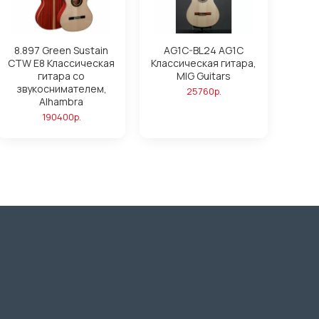
8.897 Green Sustain
AG1C-BL24 AG1C
CTW E8 Классическая
Классическая гитара,
гитара со
MIG Guitars
звукоснимателем,
25760р.
Alhambra
190400р.