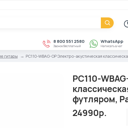
8 800 551 2580
WhatsApp
Звонок бесплатный
Написать в чат
ие гитары
PC110-WBAG-OP Электро-акустическая классическая
PC110-WBAG-
классическая
футляром, P
24990р.