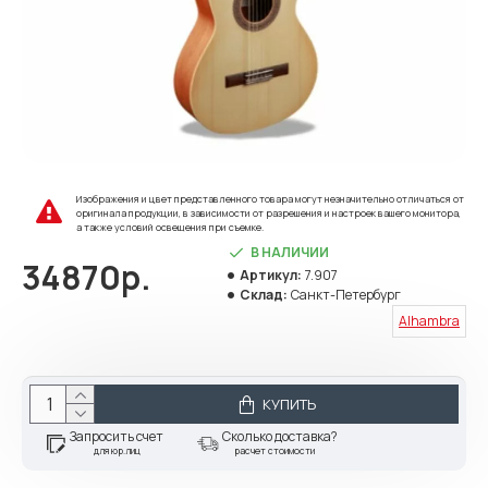
Изображения и цвет представленного товара могут незначительно отличаться от
оригинала продукции, в зависимости от разрешения и настроек вашего монитора,
а также условий освещения при съемке.
В НАЛИЧИИ
34870р.
Артикул:
7.907
Склад:
Санкт-Петербург
Alhambra
КУПИТЬ
Запросить счет
Сколько доставка?
для юр.лиц
расчет стоимости