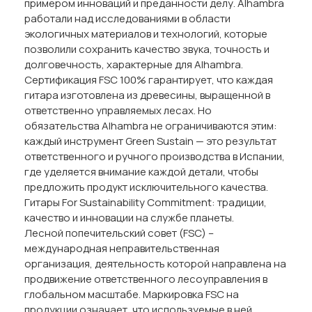
примером инноваций и преданности делу. Alhambra
работали над исследованиями в области
экологичных материалов и технологий, которые
позволили сохранить качество звука, точность и
долговечность, характерные для Alhambra.
Сертификация FSC 100% гарантирует, что каждая
гитара изготовлена из древесины, выращенной в
ответственно управляемых лесах. Но
обязательства Alhambra не ограничиваются этим:
каждый инструмент Green Sustain — это результат
ответственного и ручного производства в Испании,
где уделяется внимание каждой детали, чтобы
предложить продукт исключительного качества.
Гитары For Sustainability Commitment: традиции,
качество и инновации на службе планеты.
Лесной попечительский совет (FSC) –
международная неправительственная
организация, деятельность которой направлена на
продвижение ответственного лесоуправления в
глобальном масштабе. Маркировка FSC на
продукции означает, что используемые в ней