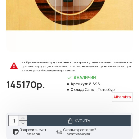
Изображения и цвет представленного товара могут незначительно отличаться от
оригинала продукции, в зависимости от разрешения и настроек вашего монитора,
а также условий освещения при съемке.
В НАЛИЧИИ
145170р.
Артикул:
8.896
Склад:
Санкт-Петербург
Alhambra
КУПИТЬ
Запросить счет
Сколько доставка?
для юр.лиц
расчет стоимости