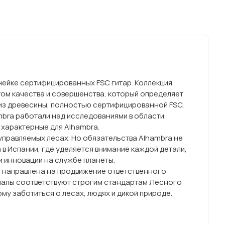
инейке сертифицированных FSC гитар. Коллекция
ртом качества и совершенства, который определяет
 из древесины, полностью сертифицированной FSC,
mbra работали над исследованиями в области
 характерные для Alhambra.
управляемых лесах. Но обязательства Alhambra не
 в Испании, где уделяется внимание каждой детали,
 и инновации на службе планеты.
й направлена на продвижение ответственного
риалы соответствуют строгим стандартам Лесного
му заботиться о лесах, людях и дикой природе.