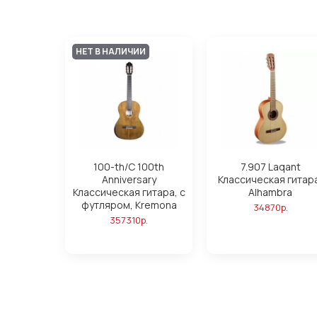
НЕТ В НАЛИЧИИ
100-th/C 100th
7.907 Laqant
Anniversary
Классическая гитар
Классическая гитара, с
Alhambra
футляром, Kremona
34870р.
357310р.