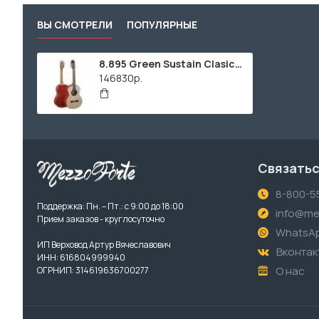
ВЫ СМОТРЕЛИ
ПОПУЛЯРНЫЕ
8.895 Green Sustain Clasical Классическая гитара, Alhambra
146830р.
Связатьс
8-800-5
Поддержка: Пн. – Пт.: с 9:00 до 18:00
info@me
Прием заказов - круглосуточно
WhatsA
ИП Верховод Артур Вячеславович
Вконтак
ИНН: 616804999940
О нас
ОГРНИП: 314619636700277