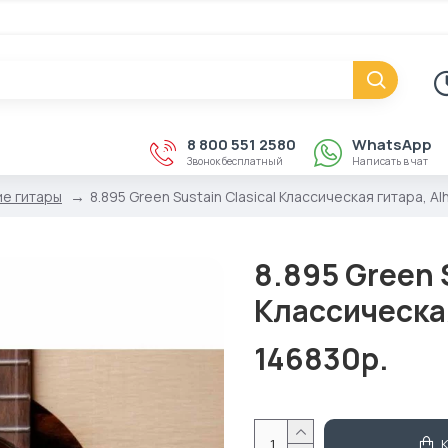
8 800 551 2580
WhatsApp
Звонок бесплатный
Написать в чат
ие гитары
8.895 Green Sustain Clasical Классическая гитара, A
8.895 Green 
Классическая
146830р.