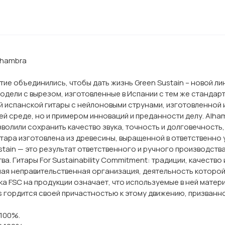
Alhambra
итие объединились, чтобы дать жизнь Green Sustain – новой л
модели с вырезом, изготовленные в Испании с тем же станда
й испанской гитары с нейлоновыми струнами, изготовленной
й среде, но и примером инноваций и преданности делу. Alha
волили сохранить качество звука, точность и долговечность,
тара изготовлена из древесины, выращенной в ответственно 
tain — это результат ответственного и ручного производства
. Гитары For Sustainability Commitment: традиции, качество
ная неправительственная организация, деятельность которо
а FSC на продукции означает, что используемые в ней мате
s гордится своей причастностью к этому движению, призванно
 100%.