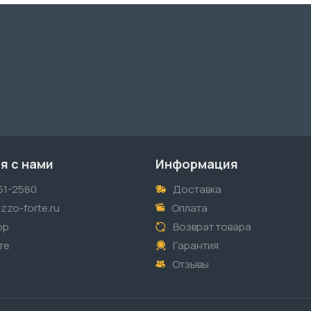
я с нами
Информация
51-2580
Доставка
zzo-forte.ru
Оплата
pp
Возврат товара
те
Гарантия
Отзывы