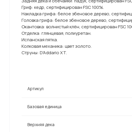
Задняя дека и обечайки: падук, сертифицирован FS
Гриф: кедр, сертифицирован FSC 100%.
Накладка грифа: белое эбеновое дерево, сертифи
Головка грифа: белое эбеновое дерево, сертифици
Окантовка: волнистый клён, сертифицирован FSC 1
Отделка: глянцевая, полиуретан.
Испанская пятка.
Колковая механика: цвет золото.
Струны: D'Addario XT.
Артикул
Базовая единица
Верхняя дека