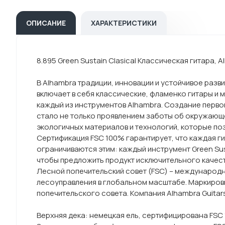
ОПИСАНИЕ
ХАРАКТЕРИСТИКИ
8.895 Green Sustain Clasical Классическая гитара, 
В Alhambra традиции, инновации и устойчивое разв
включает в себя классические, фламенко гитары и 
каждый из инструментов Alhambra. Создание перво
стало не только проявлением заботы об окружающе
экологичных материалов и технологий, которые поз
Сертификация FSC 100% гарантирует, что каждая ги
ограничиваются этим: каждый инструмент Green Sus
чтобы предложить продукт исключительного качества
Лесной попечительский совет (FSC) – международ
лесоуправления в глобальном масштабе. Маркировк
попечительского совета. Компания Alhambra Guitar
Верхняя дека: немецкая ель, сертифицирована FSC