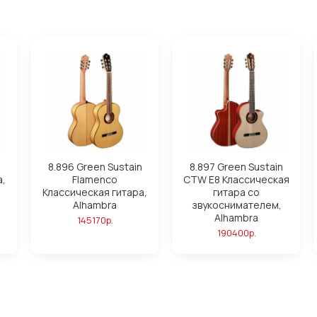
8.896 Green Sustain
8.897 Green Sustain
а,
Flamenco
CTW E8 Классическая
Классическая гитара,
гитара со
Alhambra
звукоснимателем,
Alhambra
145170р.
190400р.