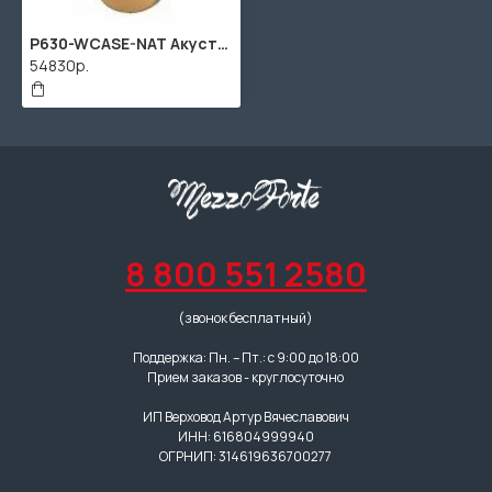
P630-WCASE-NAT Акустическая гитара, цвет натуральный, с футляром, Parkwood
54830р.
8 800 551 2580
(звонок бесплатный)
Поддержка: Пн. – Пт.: с 9:00 до 18:00
Прием заказов - круглосуточно
ИП Верховод Артур Вячеславович
ИНН: 616804999940
ОГРНИП: 314619636700277