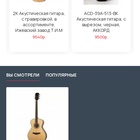
2K Акустическая гитара,
ACD-39A-513-BK
т
с гравировкой, в
Акустическая гитара, с
ассортименте,
вырезом, черная,
Ижевский завод Т.И.М
АККОРД
9540р.
9500р.
ВЫ СМОТРЕЛИ
ПОПУЛЯРНЫЕ