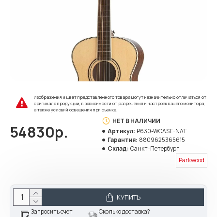
Изображения и цвет представленного товара могут незначительно отличаться от
оригинала продукции, в зависимости от разрешения и настроек вашего монитора,
а также условий освещения при съемке.
НЕТ В НАЛИЧИИ
54830р.
Артикул:
P630-WCASE-NAT
Гарантия:
8809625365615
Склад:
Санкт-Петербург
Parkwood
КУПИТЬ
Запросить счет
Сколько доставка?