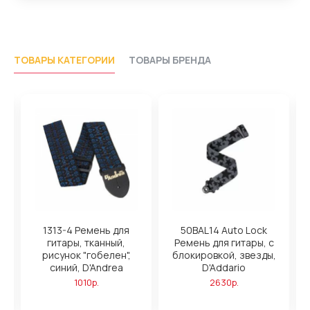
ТОВАРЫ КАТЕГОРИИ
ТОВАРЫ БРЕНДА
1313-4 Ремень для
50BAL14 Auto Lock
8
гитары, тканный,
Ремень для гитары, с
рисунок "гобелен",
блокировкой, звезды,
,
синий, D'Andrea
D'Addario
1010р.
2630р.