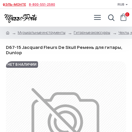
ЭЛЬ-МОНТЕ
8-800-551-2580
RUB
0
Музыкальные инструменты
Гитарные аксессуары
Чехлы, 
D67-15 Jacquard Fleurs De Skull Ремень для гитары,
Dunlop
НЕТ В НАЛИЧИИ