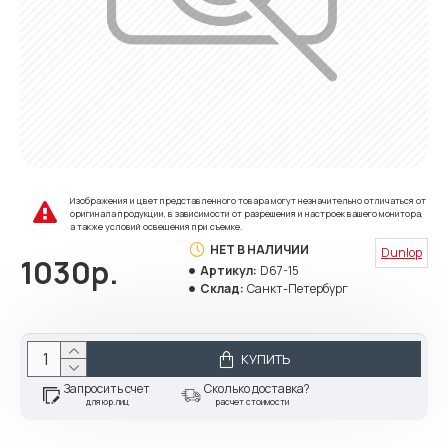
Изображения и цвет представленного товара могут незначительно отличаться от
оригинала продукции, в зависимости от разрешения и настроек вашего монитора,
а также условий освещения при съемке.
НЕТ В НАЛИЧИИ
Dunlop
1030р.
Артикул:
D67-15
Склад:
Санкт-Петербург
КУПИТЬ
Запросить счет
Сколько доставка?
для юр.лиц
расчет стоимости