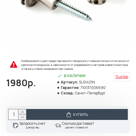
Изображения и цвет представленного товара могут незначительно отличаться от
оригинала продукции, в зависимости от разрешения и настроек вашего монитора,
а также условий освещения при съемке.
В НАЛИЧИИ
Dunlop
1980р.
Артикул:
SLS1401N
Гарантия:
710137006690
Склад:
Санкт-Петербург
КУПИТЬ
Запросить счет
Сколько доставка?
для юр.лиц
расчет стоимости