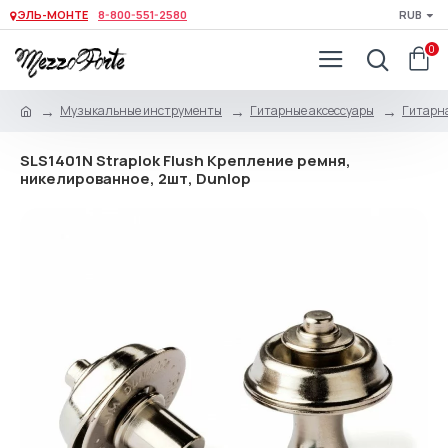
ЭЛЬ-МОНТЕ
8-800-551-2580
RUB
0
Музыкальные инструменты
Гитарные аксессуары
Гитарна
SLS1401N Straplok Flush Крепление ремня,
никелированное, 2шт, Dunlop