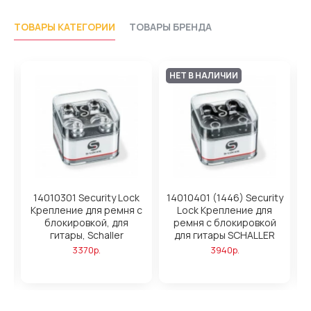
ТОВАРЫ КАТЕГОРИИ
ТОВАРЫ БРЕНДА
НЕТ В НАЛИЧИИ
y
14010301 Security Lock
14010401 (1446) Security
Крепление для ремня с
Lock Крепление для
блокировкой, для
ремня с блокировкой
гитары, Schaller
для гитары SCHALLER
г
3370р.
3940р.