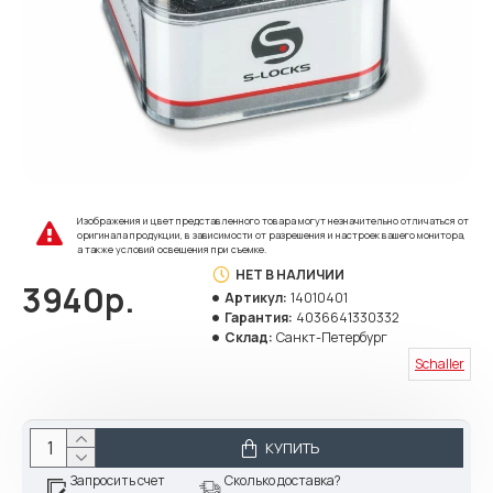
Изображения и цвет представленного товара могут незначительно отличаться от
оригинала продукции, в зависимости от разрешения и настроек вашего монитора,
а также условий освещения при съемке.
НЕТ В НАЛИЧИИ
3940р.
Артикул:
14010401
Гарантия:
4036641330332
Склад:
Санкт-Петербург
Schaller
КУПИТЬ
Запросить счет
Сколько доставка?