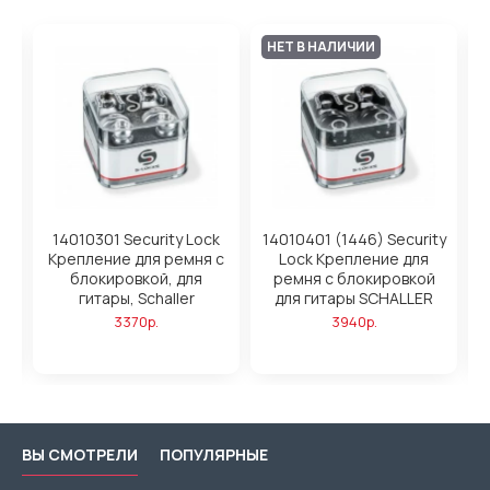
НЕТ В НАЛИЧИИ
y
14010301 Security Lock
14010401 (1446) Security
Крепление для ремня с
Lock Крепление для
блокировкой, для
ремня с блокировкой
гитары, Schaller
для гитары SCHALLER
г
3370р.
3940р.
ВЫ СМОТРЕЛИ
ПОПУЛЯРНЫЕ