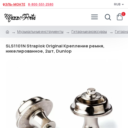
ЭЛЬ-МОНТЕ
8-800-551-2580
RUB
0
Музыкальные инструменты
Гитарные аксессуары
Гитарна
SLS1101N Straplok Original Крепление ремня,
никелированное, 2шт, Dunlop