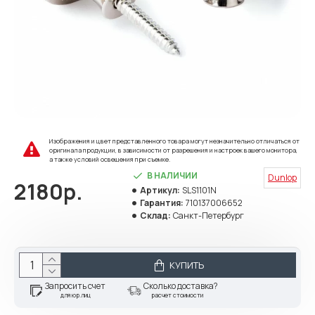
Изображения и цвет представленного товара могут незначительно отличаться от
оригинала продукции, в зависимости от разрешения и настроек вашего монитора,
а также условий освещения при съемке.
В НАЛИЧИИ
Dunlop
2180р.
Артикул:
SLS1101N
Гарантия:
710137006652
Склад:
Санкт-Петербург
КУПИТЬ
Запросить счет
Сколько доставка?
для юр.лиц
расчет стоимости