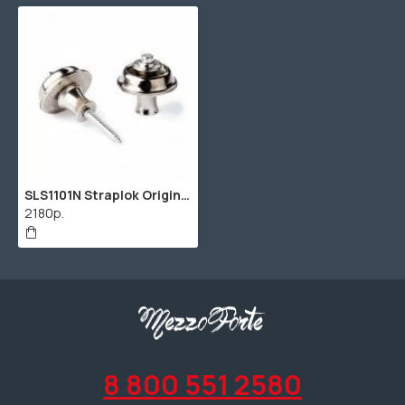
SLS1101N Straplok Original Крепление ремня, никелированное, 2шт, Dunlop
2180р.
8 800 551 2580