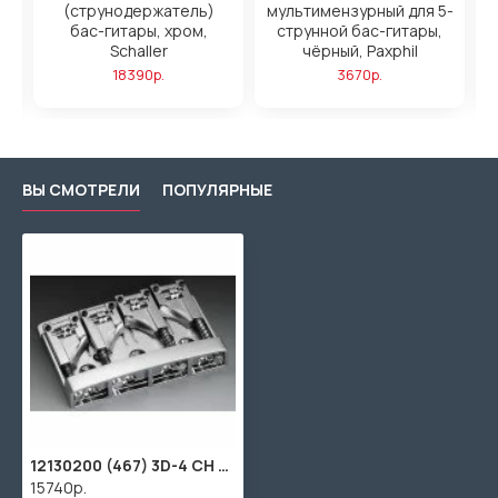
й
(струнодержатель)
мультимензурный для 5-
бас-гитары, хром,
струнной бас-гитары,
Schaller
чёрный, Paxphil
18390р.
3670р.
ВЫ СМОТРЕЛИ
ПОПУЛЯРНЫЕ
12130200 (467) 3D-4 CH Бридж (струнодержатель) для 4-х струнной бас-гитары SCHALLER
15740р.