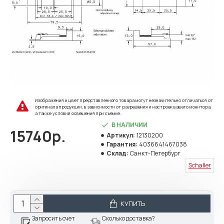
Изображения и цвет представленного товара могут незначительно отличаться от
оригинала продукции, в зависимости от разрешения и настроек вашего монитора,
а также условий освещения при съемке.
В НАЛИЧИИ
15740р.
Артикул:
12130200
Гарантия:
4036641467038
Склад:
Санкт-Петербург
Schaller
КУПИТЬ
Запросить счет
Сколько доставка?