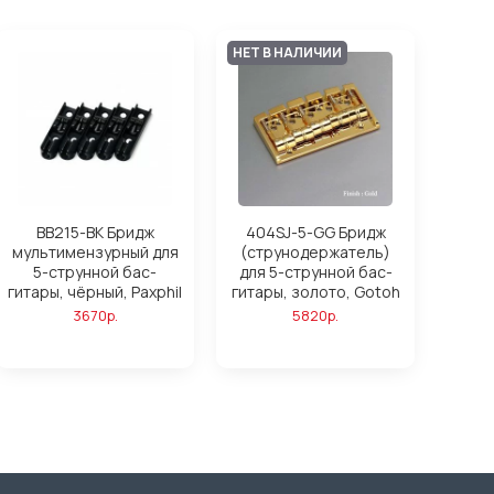
НЕТ В НАЛИЧИИ
BB215-BK Бридж
404SJ-5-GG Бридж
мультимензурный для
(струнодержатель)
5-струнной бас-
для 5-струнной бас-
гитары, чёрный, Paxphil
гитары, золото, Gotoh
3670р.
5820р.