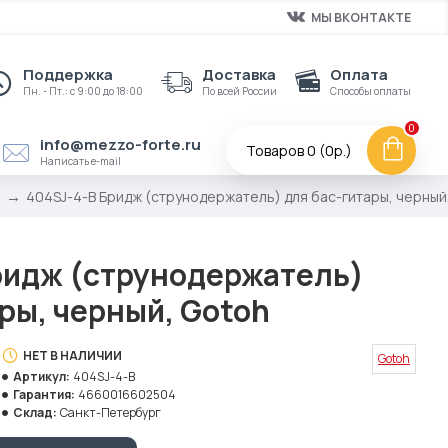
МЫ ВКОНТАКТЕ
Поддержка
Доставка
Оплата
Пн. - Пт.: с 9:00 до 18:00
По всей России
Способы оплаты
0
info@mezzo-forte.ru
Товаров 0 (0р.)
Написать e-mail
404SJ-4-B Бридж (струнодержатель) для бас-гитары, черный
ридж (струнодержатель)
ры, черный, Gotoh
НЕТ В НАЛИЧИИ
Gotoh
Артикул:
404SJ-4-B
Гарантия:
4660016602504
Склад:
Санкт-Петербург