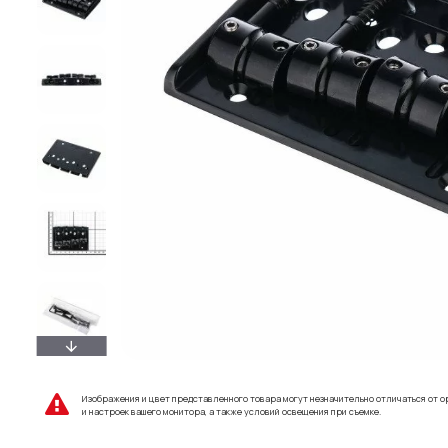
Изображения и цвет представленного товара могут незначительно отличаться от о
и настроек вашего монитора, а также условий освещения при съемке.