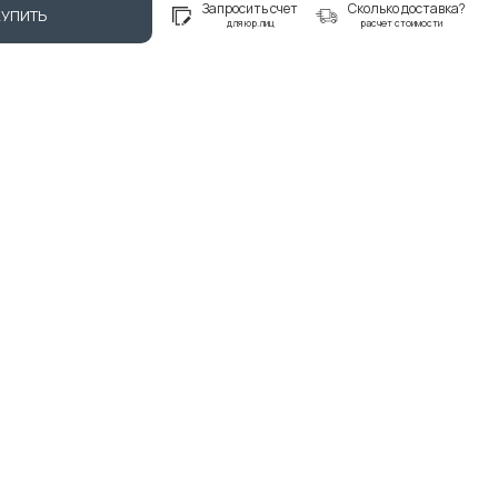
Запросить счет
Сколько доставка?
КУПИТЬ
для юр.лиц
расчет стоимости