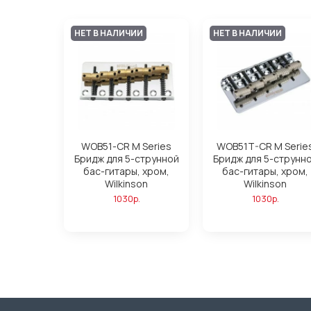
НЕТ В НАЛИЧИИ
НЕТ В НАЛИЧИИ
WOB51-CR M Series
WOB51T-CR M Serie
Бридж для 5-струнной
Бридж для 5-струнн
бас-гитары, хром,
бас-гитары, хром,
Wilkinson
Wilkinson
1030р.
1030р.