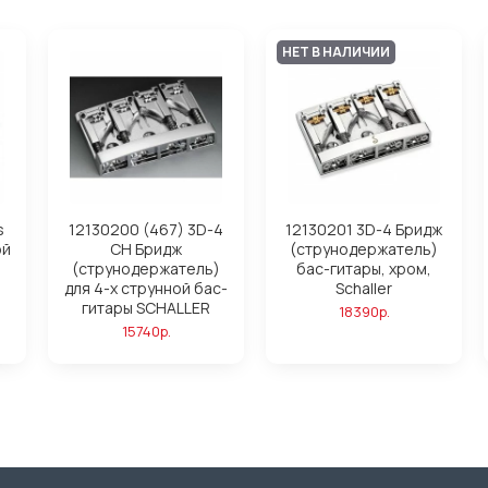
НЕТ В НАЛИЧИИ
s
12130200 (467) 3D-4
12130201 3D-4 Бридж
ой
CH Бридж
(струнодержатель)
(струнодержатель)
бас-гитары, хром,
для 4-х струнной бас-
Schaller
гитары SCHALLER
18390р.
15740р.