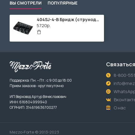
ВЫ СМОТРЕЛИ
ПОПУЛЯРНЫЕ
404SJ-4-B Бридж (струнодержатель) для бас-гитары, черный, Gotoh
5720р.
Связаться
8-800-55
Поддержка: Пн. – Пт.: с 9:00 до 18:00
info@mezz
Прием заказов - круглосуточно
WhatsAp
ИП Верховод Артур Вячеславович
Вконтакт
ИНН: 616804999940
О нас
ОГРНИП: 314619636700277
Mezzo-Forte © 2013-2023