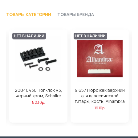
ТОВАРЫ КАТЕГОРИИ
ТОВАРЫ БРЕНДА
НЕТ В НАЛИЧИИ
НЕТ В НАЛИЧИИ
,
20040430 Топ-лок R3,
9.657 Порожек верхний
черный хром, Schaller
для классической
гитары, кость, Alhambra
5230р.
1910р.