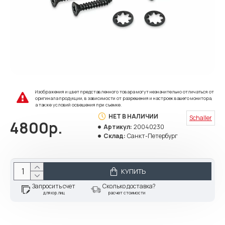
Изображения и цвет представленного товара могут незначительно отличаться от
оригинала продукции, в зависимости от разрешения и настроек вашего монитора,
а также условий освещения при съемке.
НЕТ В НАЛИЧИИ
Schaller
4800р.
Артикул:
20040230
Склад:
Санкт-Петербург
КУПИТЬ
Запросить счет
Сколько доставка?
для юр.лиц
расчет стоимости