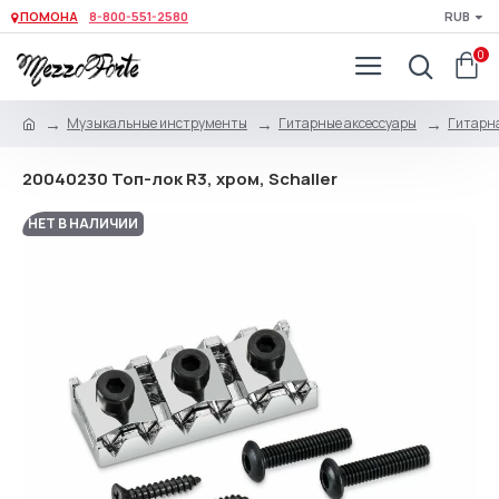
ПОМОНА
8-800-551-2580
RUB
0
Музыкальные инструменты
Гитарные аксессуары
Гитарна
20040230 Топ-лок R3, хром, Schaller
НЕТ В НАЛИЧИИ