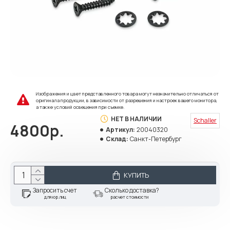
Изображения и цвет представленного товара могут незначительно отличаться от
оригинала продукции, в зависимости от разрешения и настроек вашего монитора,
а также условий освещения при съемке.
НЕТ В НАЛИЧИИ
Schaller
4800р.
Артикул:
20040320
Склад:
Санкт-Петербург
КУПИТЬ
Запросить счет
Сколько доставка?
для юр.лиц
расчет стоимости