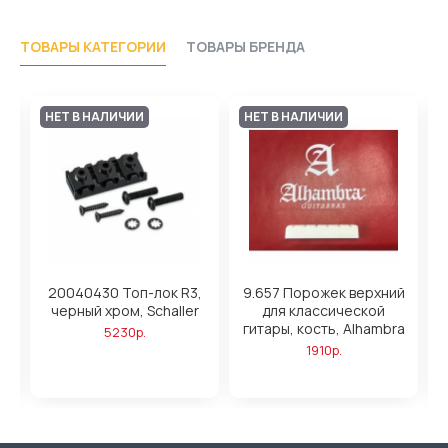
ТОВАРЫ КАТЕГОРИИ
ТОВАРЫ БРЕНДА
НЕТ В НАЛИЧИИ
НЕТ В НАЛИЧИИ
,
20040430 Топ-лок R3,
9.657 Порожек верхний
черный хром, Schaller
для классической
гитары, кость, Alhambra
5230р.
1910р.