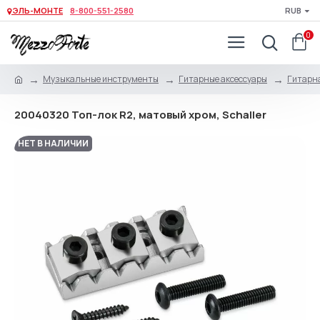
ЭЛЬ-МОНТЕ
8-800-551-2580
RUB
0
Музыкальные инструменты
Гитарные аксессуары
Гитарна
20040320 Топ-лок R2, матовый хром, Schaller
НЕТ В НАЛИЧИИ