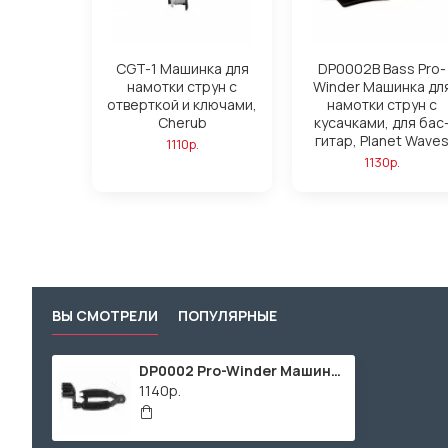
CGT-1 Машинка для
DP0002B Bass Pro-
намотки струн с
Winder Машинка дл
отверткой и ключами,
намотки струн с
Cherub
кусачками, для бас
гитар, Planet Wave
1110р.
1130р.
ВЫ СМОТРЕЛИ
ПОПУЛЯРНЫЕ
DP0002 Pro-Winder Машинка для намотки струн с кусачками Planet Waves
1140р.