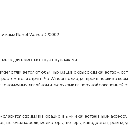
сачками Planet Waves DP0002
Машинка для намотки струн с кусачками
inder отличается от обычных машинок высоким качеством, в
 растяжителя струн. Pro-Winder подходит практически ко всем
эргономичным дизайном и кусачками из прочной закаленной с
io - славится своими инновационными и качественными аксесс
в, включая кабели, медиаторы, тюнеры, каподастры, ремни, у