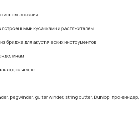
о использования
о встроенными кусачками и растяжителем
из бриджа для акустических инструментов
мандолинам
в каждом чехле
nder, pegwinder, guitar winder, string cutter, Dunlop, про-винд