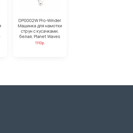
DP0002W Pro-Winder
я
Машинка для намотки
струн с кусачками,
-
белая, Planet Waves
s
1110р.