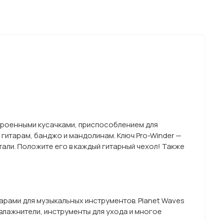
строенными кусачками, приспособлением для
 гитарам, банджо и мандолинам. Ключ Pro-Winder —
тали. Положите его в каждый гитарный чехол! Также
уарами для музыкальных инструментов. Planet Waves
влажнители, инструменты для ухода и многое