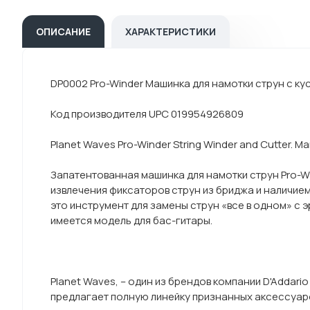
ОПИСАНИЕ
ХАРАКТЕРИСТИКИ
DP0002 Pro-Winder Машинка для намотки струн с ку
Код производителя UPC 019954926809
Planet Waves Pro-Winder String Winder and Cutter. 
Запатентованная машинка для намотки струн Pro-W
извлечения фиксаторов струн из бриджа и наличием
это инструмент для замены струн «все в одном» с 
имеется модель для бас-гитары.
Planet Waves, – один из брендов компании D'Addar
предлагает полную линейку признанных аксессуаро