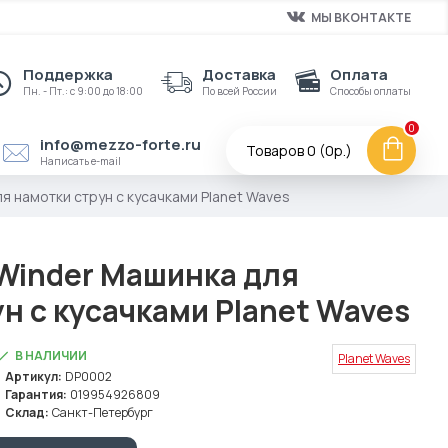
МЫ ВКОНТАКТЕ
Поддержка
Доставка
Оплата
Пн. - Пт.: с 9:00 до 18:00
По всей России
Способы оплаты
0
info@mezzo-forte.ru
Товаров 0 (0р.)
Написать e-mail
я намотки струн с кусачками Planet Waves
Winder Машинка для
н с кусачками Planet Waves
В НАЛИЧИИ
Planet Waves
Артикул:
DP0002
Гарантия:
019954926809
Склад:
Санкт-Петербург