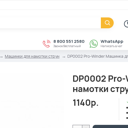
8 800 551 2580
WhatsApp
Звонок бесплатный
Написать в чат
Машинки для намотки струн
DP0002 Pro-Winder Машинка дл
DP0002 Pro-
намотки стру
1140р.