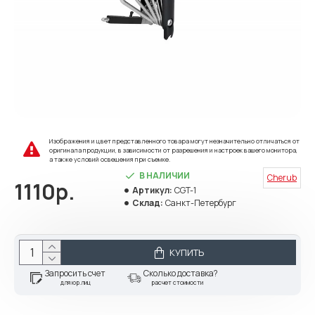
Изображения и цвет представленного товара могут незначительно отличаться от
оригинала продукции, в зависимости от разрешения и настроек вашего монитора,
а также условий освещения при съемке.
В НАЛИЧИИ
Cherub
1110р.
Артикул:
CGT-1
Склад:
Санкт-Петербург
КУПИТЬ
Запросить счет
Сколько доставка?
для юр.лиц
расчет стоимости