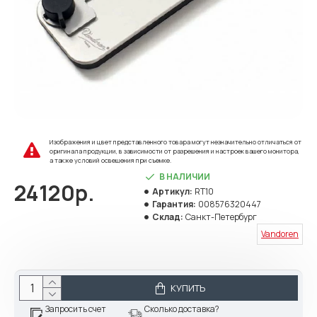
Изображения и цвет представленного товара могут незначительно отличаться от
оригинала продукции, в зависимости от разрешения и настроек вашего монитора,
а также условий освещения при съемке.
В НАЛИЧИИ
24120р.
Артикул:
RT10
Гарантия:
008576320447
Склад:
Санкт-Петербург
Vandoren
КУПИТЬ
Запросить счет
Сколько доставка?