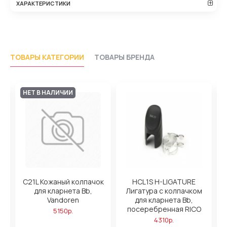
ХАРАКТЕРИСТИКИ
ТОВАРЫ КАТЕГОРИИ
ТОВАРЫ БРЕНДА
НЕТ В НАЛИЧИИ
и
C21L Кожаный колпачок
HCL1S H-LIGATURE
а
для кларнета Bb,
Лигатура с колпачком
Vandoren
для кларнета Bb,
посеребренная RICO
5150р.
4310р.