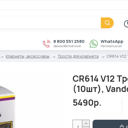
8 800 551 2580
WhatsApp
Звонок бесплатный
Написать в чат
Кларнеты, аксессуары
Трости для кларнета
CR614 V12 
CR614 V12 Т
(10шт), Vand
5490р.