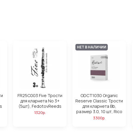
НЕТ В НАЛИЧИИ
ти
FR25C003 Five Трости
ODCT1030 Organic
для кларнета No 3+
Reserve Classic Трости
s
(5шт), FedotovReeds
для кларнета Вb,
размер 3.0, 10 шт, Rico
1320р.
3300р.