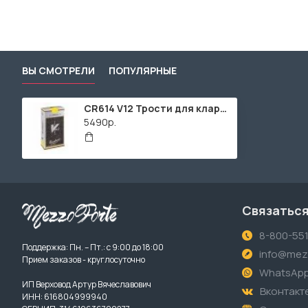
ВЫ СМОТРЕЛИ
ПОПУЛЯРНЫЕ
CR614 V12 Трости для кларнета Eb №4 (10шт), Vandoren
5490р.
Связаться
8-800-55
Поддержка: Пн. – Пт.: с 9:00 до 18:00
info@mezz
Прием заказов - круглосуточно
WhatsAp
ИП Верховод Артур Вячеславович
Вконтакт
ИНН: 616804999940