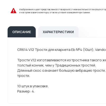
Изображения и цвет представленного товара могут незначительно отличаться от о
и настроек вашего монитора, а также условий освещения при съемке.
ОПИСАНИЕ
ХАРАКТЕРИСТИКИ
CR614 V.12 Трости для кларнета Eb №4 (10шт), Vando
Трости V.12 изготавливаются из тростника такого же
толстый кончик, чем у Традиционных тростей.
Длинный скос означает большую вибрацию трости, 
трости.
10 штук в упаковке.
Размер: 4.