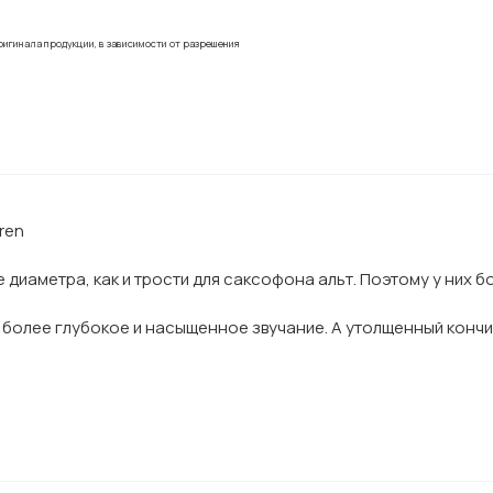
ригинала продукции, в зависимости от разрешения
ren
 диаметра, как и трости для саксофона альт. Поэтому у них б
более глубокое и насыщенное звучание. А утолщенный кончик