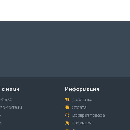
 с нами
Информация
1-2580
Доставка
o-forte.ru
Оплата
p
Возврат товара
е
Гарантия