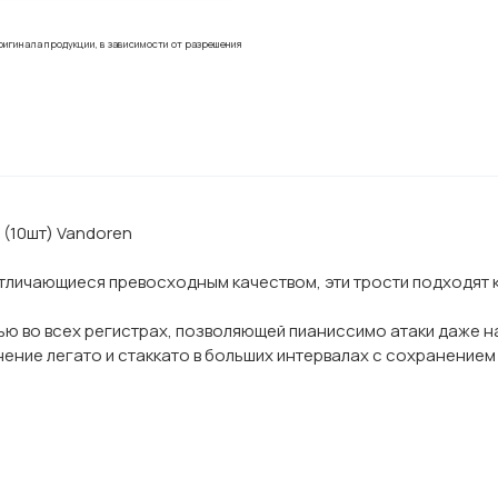
ригинала продукции, в зависимости от разрешения
 (10шт) Vandoren
личающиеся превосходным качеством, эти трости подходят к
ю во всех регистрах, позволяющей пианиссимо атаки даже на
нение легато и стаккато в больших интервалах с сохранение