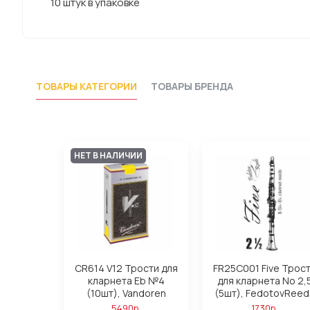
10 штук в упаковке
ТОВАРЫ КАТЕГОРИИ
ТОВАРЫ БРЕНДА
НЕТ В НАЛИЧИИ
CR614 V12 Трости для
FR25C001 Five Трос
кларнета Eb №4
для кларнета No 2,
(10шт), Vandoren
(5шт), FedotovReed
5490р.
1730р.