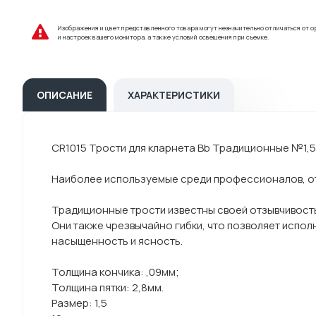
Изображения и цвет представленного товара могут незначительно отличаться от о
и настроек вашего монитора, а также условий освещения при съемке.
ОПИСАНИЕ
ХАРАКТЕРИСТИКИ
CR1015 Трости для кларнета Bb Традиционные №1,5
Наиболее используемые среди профессионалов, от
Традиционные трости известны своей отзывчивость
Они также чрезвычайно гибки, что позволяет испол
насыщенность и ясность.
Толщина кончика: ,09мм;
Толщина пятки: 2,8мм.
Размер: 1,5