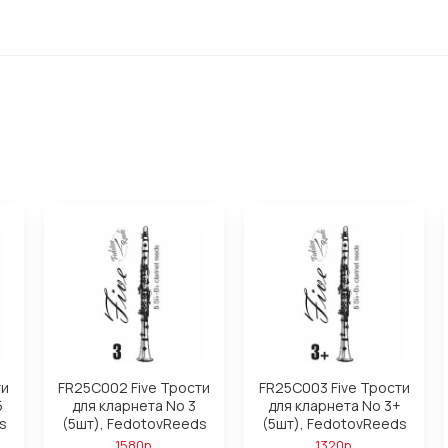
ти
FR25C002 Five Трости
FR25C003 Five Трости
5
для кларнета No 3
для кларнета No 3+
s
(5шт), FedotovReeds
(5шт), FedotovReeds
1580р.
1320р.