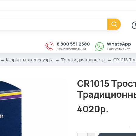
8 800 551 2580
WhatsApp
Звонок бесплатный
Написать в чат
Кларнеты, аксессуары
Трости для кларнета
CR1015 Тро
CR1015 Трос
Традиционны
4020р.