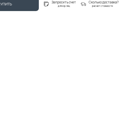
Запросить счет
Сколько доставка?
КУПИТЬ
для юр.лиц
расчет стоимости