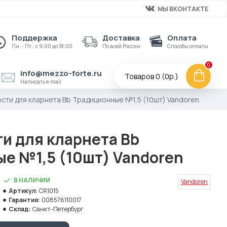
МЫ ВКОНТАКТЕ
Поддержка
Доставка
Оплата
Пн. - Пт.: с 9:00 до 18:00
По всей России
Способы оплаты
0
info@mezzo-forte.ru
Товаров 0 (0р.)
Написать e-mail
сти для кларнета Bb Традиционные №1,5 (10шт) Vandoren
ти для кларнета Bb
е №1,5 (10шт) Vandoren
В НАЛИЧИИ
Vandoren
Артикул:
CR1015
Гарантия:
008576110017
Склад:
Санкт-Петербург