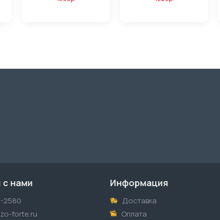
 с нами
Информация
1-2580
Доставка
o-forte.ru
Оплата