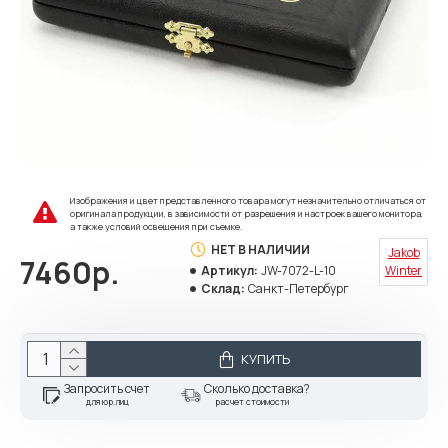
Изображения и цвет представленного товара могут незначительно отличаться от
оригинала продукции, в зависимости от разрешения и настроек вашего монитора,
а также условий освещения при съемке.
НЕТ В НАЛИЧИИ
Jakob
7460р.
Артикул:
JW-7072-L-10
Winter
Склад:
Санкт-Петербург
КУПИТЬ
Запросить счет
Сколько доставка?
для юр.лиц
расчет стоимости