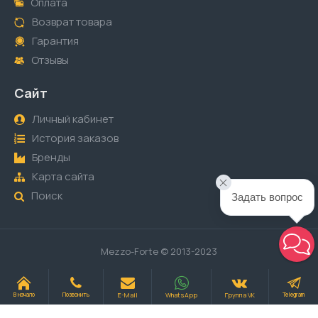
Оплата
Возврат товара
Гарантия
Отзывы
Сайт
Личный кабинет
История заказов
Бренды
Карта сайта
Поиск
Задать вопрос
Mezzo-Forte © 2013-2023
E-Mail
WhatsApp
Группа VK
В начало
Позвонить
Telegram