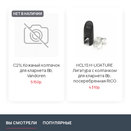
НЕТ В НАЛИЧИИ
и
C21L Кожаный колпачок
HCL1S H-LIGATURE
а
для кларнета Bb,
Лигатура с колпачком
Vandoren
для кларнета Bb,
посеребренная RICO
5150р.
4310р.
ВЫ СМОТРЕЛИ
ПОПУЛЯРНЫЕ