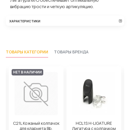
Лигатура M/O обеспечивает оптимальную
вибрацию трости и четкую артикуляцию.
ХАРАКТЕРИСТИКИ
ТОВАРЫ КАТЕГОРИИ
ТОВАРЫ БРЕНДА
НЕТ В НАЛИЧИИ
и
C21L Кожаный колпачок
HCL1S H-LIGATURE
а
для кларнета Bb,
Лигатура с колпачком