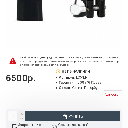
Изображения и цвет представленного товара могут незначительно отличаться от
оригинала продукции, в зависимости от разрешения и настроек вашего монитора,
а также условий освещения при съемке.
НЕТ В НАЛИЧИИ
6500р.
Артикул:
LC51BP
Гарантия:
008576312633
Склад:
Санкт-Петербург
Vandoren
КУПИТЬ
Запросить счет
Сколько доставка?