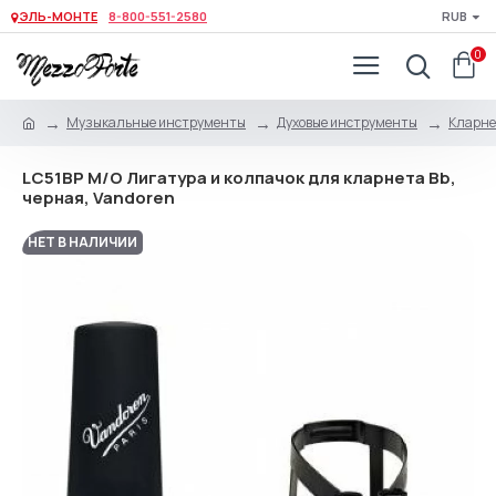
ЭЛЬ-МОНТЕ
8-800-551-2580
RUB
0
Музыкальные инструменты
Духовые инструменты
Кларне
LC51BP M/O Лигатура и колпачок для кларнета Bb,
черная, Vandoren
НЕТ В НАЛИЧИИ