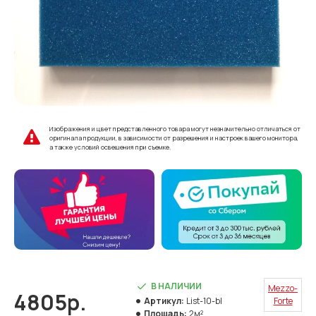
Изображения и цвет представленного товара могут незначительно отличаться от
оригинала продукции, в зависимости от разрешения и настроек вашего монитора,
а также условий освещения при съемке.
В НАЛИЧИИ
Mezzo-
4805р.
Артикул:
List-10-bl
Forte
Площадь:
2м²