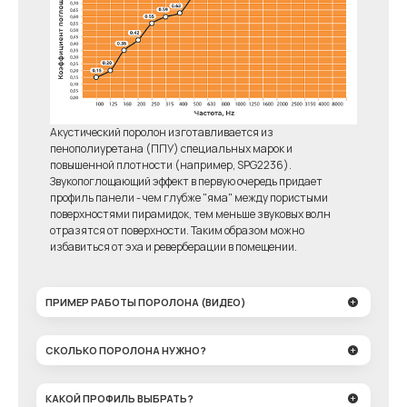
Акустический поролон изготавливается из
пенополиуретана (ППУ) специальных марок и
повышенной плотности (например, SPG2236).
Звукопоглощающий эффект в первую очередь придает
профиль панели - чем глубже "яма" между пористыми
поверхностями пирамидок, тем меньше звуковых волн
отразятся от поверхности. Таким образом можно
избавиться от эха и реверберации в помещении.
ПРИМЕР РАБОТЫ ПОРОЛОНА (ВИДЕО)
СКОЛЬКО ПОРОЛОНА НУЖНО?
КАКОЙ ПРОФИЛЬ ВЫБРАТЬ?