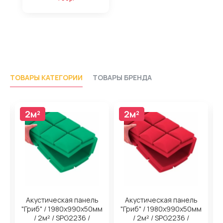
ТОВАРЫ КАТЕГОРИИ
ТОВАРЫ БРЕНДА
2м²
2м²
2м²
2м²
Акустическая панель
Акустическая панель
м
"Гриб" / 1980х990х50мм
"Гриб" / 1980х990х50мм
/ 2м² / SPG2236 /
/ 2м² / SPG2236 /