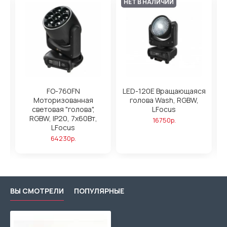
НЕТ В НАЛИЧИИ
FO-760FN
LED-120E Вращающаяся
Моторизованная
голова Wash, RGBW,
W,
световая "голова",
LFocus
х
т,
RGBW, IP20, 7х60Вт,
16750р.
LFocus
64230р.
ВЫ СМОТРЕЛИ
ПОПУЛЯРНЫЕ