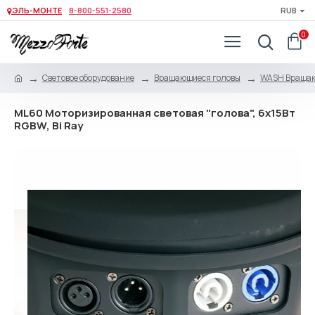
ЭЛЬ-МОНТЕ
8-800-551-2580
RUB
0
Световое оборудование
Вращающиеся головы
WASH Вращаю
ML60 Моторизированная световая "голова", 6х15Вт
RGBW, Bi Ray