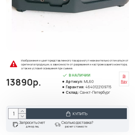
Изображения и цвет представленного товара могут незначительно отличаться от
оригинала продукции, в зависимости от разрешения и настроек вашего монитора,
а также условий освещения при съемке.
В НАЛИЧИИ
Bi
13890р.
Артикул:
ML60
Ray
Гарантия:
4640122109715
Склад:
Санкт-Петербург
КУПИТЬ
Запросить счет
Сколько доставка?
для юр.лиц
расчет стоимости