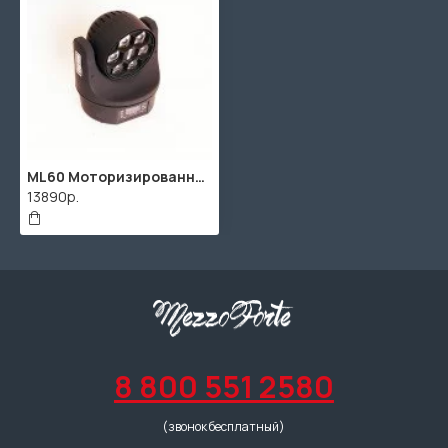
ML60 Моторизированная световая "голова", 6х15Вт RGBW, Bi Ray
13890р.
8 800 551 2580
(звонок бесплатный)