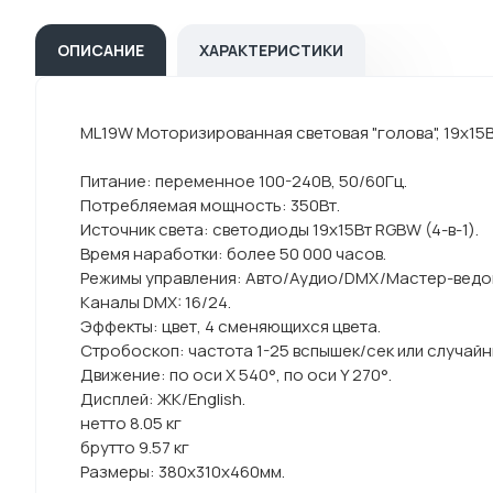
ОПИСАНИЕ
ХАРАКТЕРИСТИКИ
ML19W Моторизированная световая "голова", 19х15Вт
Питание: переменное 100-240В, 50/60Гц.
Потребляемая мощность: 350Вт.
Источник света: светодиоды 19х15Вт RGBW (4-в-1).
Время наработки: более 50 000 часов.
Режимы управления: Авто/Аудио/DMX/Мастер-ведо
Каналы DMX: 16/24.
Эффекты: цвет, 4 сменяющихся цвета.
Стробоскоп: частота 1-25 вспышек/сек или случайн
Движение: по оси X 540°, по оси Y 270°.
Дисплей: ЖК/English.
нетто 8.05 кг
брутто 9.57 кг
Размеры: 380х310х460мм.