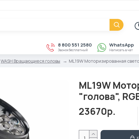
8 800 551 2580
WhatsApp
Звонок бесплатный
Написать в чат
WASH Вращающиеся головы
ML19W Моторизированная световая
ML19W Мотор
"голова", RGB
23670р.