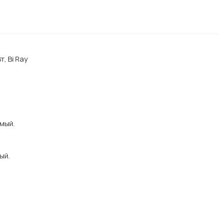
, Bi Ray
мый.
ый.