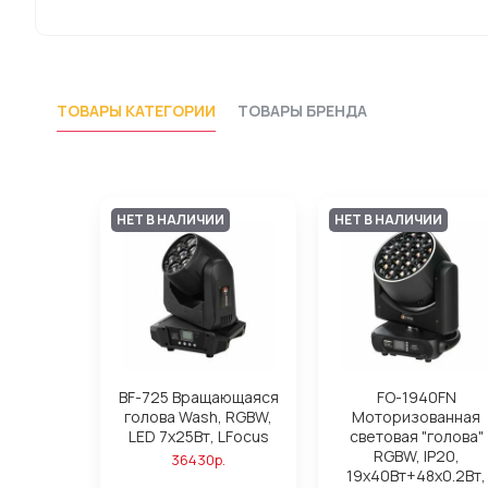
ТОВАРЫ КАТЕГОРИИ
ТОВАРЫ БРЕНДА
НЕТ В НАЛИЧИИ
НЕТ В НАЛИЧИИ
BF-725 Вращающаяся
FO-1940FN
голова Wash, RGBW,
Моторизованная
LED 7х25Вт, LFocus
световая "голова"
RGBW, IP20,
36430р.
19х40Вт+48х0.2Вт,