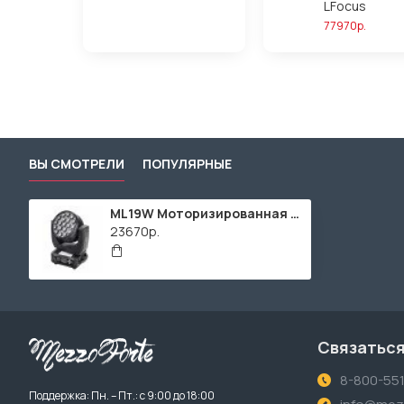
LFocus
77970р.
ВЫ СМОТРЕЛИ
ПОПУЛЯРНЫЕ
ML19W Моторизированная световая "голова", RGBW, 19х15Вт, Bi Ray
23670р.
Связаться
8-800-55
Поддержка: Пн. – Пт.: с 9:00 до 18:00