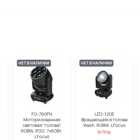
НЕТ В НАЛИЧИИ
НЕТ В НАЛИЧИИ
FO-760FN
LED-120E
Моторизованная
Вращающаяся голова
световая "голова",
Wash, RGBW, LFocus
RGBW, IP20, 7х60Вт,
16750р.
LFocus