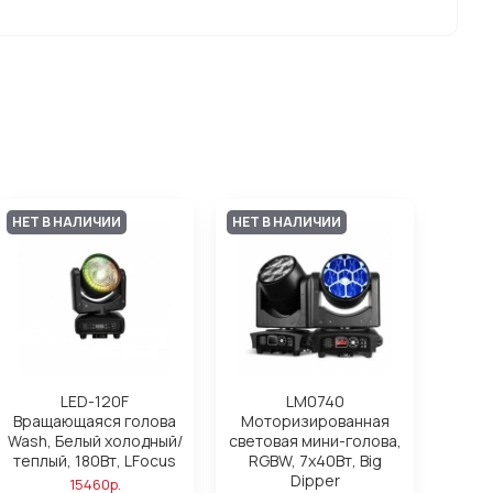
НЕТ В НАЛИЧИИ
НЕТ В НАЛИЧИИ
LED-120F
LM0740
Вращающаяся голова
Моторизированная
Wash, Белый холодный/
световая мини-голова,
теплый, 180Вт, LFocus
RGBW, 7х40Вт, Big
Dipper
15460р.