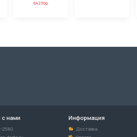
64230р.
 с нами
Информация
1-2580
Доставка