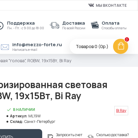
МЫ ВКОНТАКТЕ
Поддержка
Доставка
Оплата
Пн. - Пт.: с 9:00 до 18:00
По всей России
Способы оплаты
0
info@mezzo-forte.ru
Товаров 0 (0р.)
Написать e-mail
 "голова", RGBW, 19х15Вт, Bi Ray
изированная световая
W, 19х15Вт, Bi Ray
В НАЛИЧИИ
Bi Ray
Артикул:
ML19W
Склад:
Санкт-Петербург
Запросить счет
Сколько доставка?
КУПИТЬ