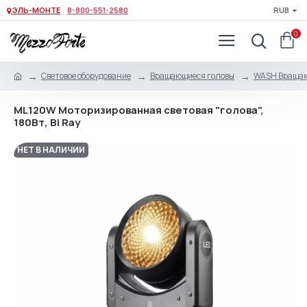
ЭЛЬ-МОНТЕ
8-800-551-2580
RUB
0
Световое оборудование
Вращающиеся головы
WASH Вращаю
ML120W Моторизированная световая "голова",
180Вт, Bi Ray
НЕТ В НАЛИЧИИ