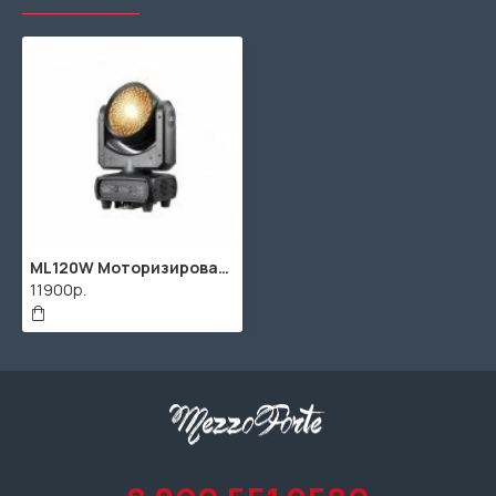
ML120W Моторизированная световая "голова", 180Вт, Bi Ray
11900р.