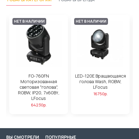
НЕТ В НАЛИЧИИ
НЕТ В НАЛИЧИИ
FO-760FN
LED-120E Вращающаяся
Моторизованная
голова Wash, RGBW,
W,
световая "голова",
LFocus
х
т,
RGBW, IP20, 7х60Вт,
16750р.
LFocus
64230р.
ВЫ СМОТРЕЛИ
ПОПУЛЯРНЫЕ