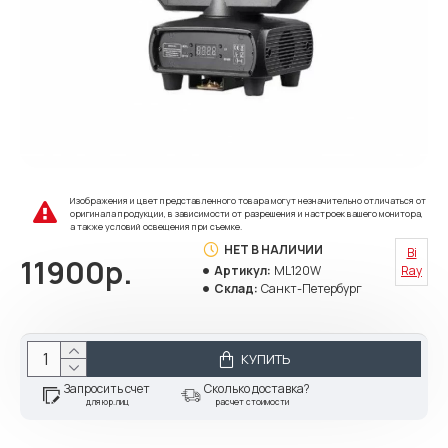
Изображения и цвет представленного товара могут незначительно отличаться от
оригинала продукции, в зависимости от разрешения и настроек вашего монитора,
а также условий освещения при съемке.
НЕТ В НАЛИЧИИ
Bi
11900р.
Артикул:
ML120W
Ray
Склад:
Санкт-Петербург
КУПИТЬ
Запросить счет
Сколько доставка?
для юр.лиц
расчет стоимости