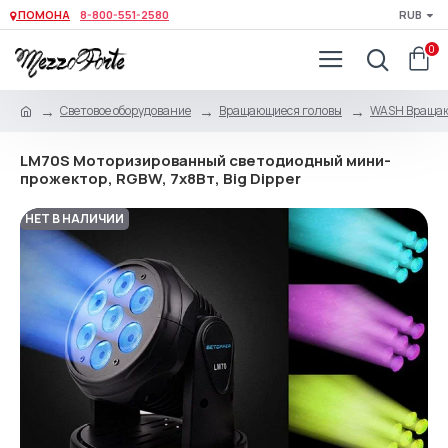
ПОМОНА
8-800-551-2580
RUB
0
Световое оборудование
Вращающиеся головы
WASH Вращаю
LM70S Моторизированный светодиодный мини-
прожектор, RGBW, 7x8Вт, Big Dipper
НЕТ В НАЛИЧИИ