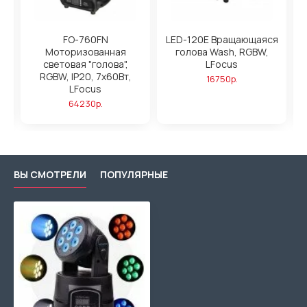
FO-760FN
LED-120E Вращающаяся
Моторизованная
голова Wash, RGBW,
W,
световая "голова",
LFocus
х
т,
RGBW, IP20, 7х60Вт,
16750р.
LFocus
64230р.
ВЫ СМОТРЕЛИ
ПОПУЛЯРНЫЕ