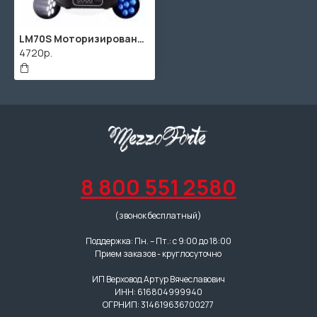
LM70S Моторизированный светодиодный мини-прожектор, RGBW, 7x8Вт, Big Dipper
4720р.
8 800 551 2580
(звонок бесплатный)
Поддержка: Пн. – Пт.: с 9:00 до 18:00
Прием заказов - круглосуточно
ИП Верховод Артур Вячеславович
ИНН: 616804999940
ОГРНИП: 314619636700277