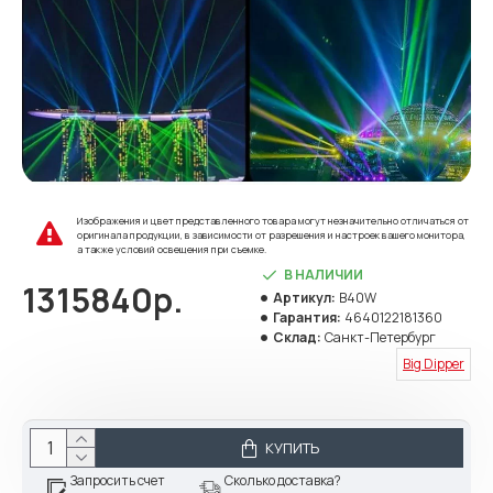
Изображения и цвет представленного товара могут незначительно отличаться от
оригинала продукции, в зависимости от разрешения и настроек вашего монитора,
а также условий освещения при съемке.
В НАЛИЧИИ
1315840р.
Артикул:
B40W
Гарантия:
4640122181360
Склад:
Санкт-Петербург
Big Dipper
КУПИТЬ
Запросить счет
Сколько доставка?