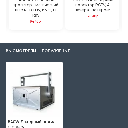
y
проектор +магический
проектор RGBV, 4
шар RGB +UV, 65Вт, Bi
лазера, Big Dipper
Ray
17690р.
9470р.
ВЫ СМОТРЕЛИ
ПОПУЛЯРНЫЕ
B40W Лазерный анимационный проектор, IP65, RGB, мощность 12+12+16Вт, Big Dipper
1315840р.