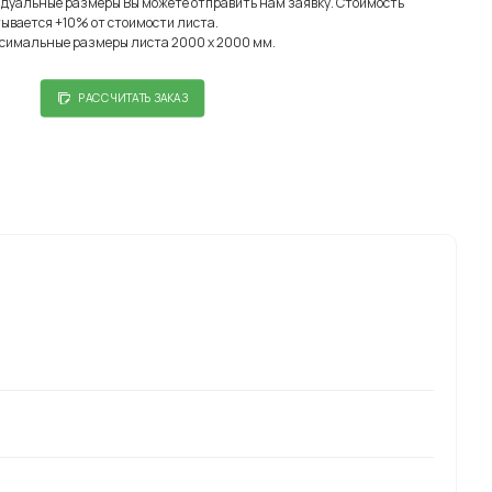
идуальные размеры Вы можете отправить нам заявку. Стоимость
ывается +10% от стоимости листа.
симальные размеры листа 2000 х 2000 мм.
РАССЧИТАТЬ ЗАКАЗ