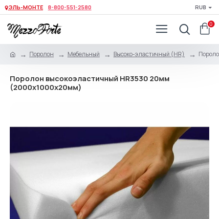
ЭЛЬ-МОНТЕ
8-800-551-2580
RUB
0
Поролон
Мебельный
Высоко-эластичный (HR)
Пороло
Поролон высокоэластичный HR3530 20мм
(2000x1000x20мм)